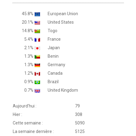
45.8%
European Union
20.1%
United States
14.8%
Togo
5.4%
France
2.1%
Japan
1.3%
Benin
1.3%
Germany
1.2%
Canada
0.9%
Brazil
0.7%
United Kingdom
Aujourd'hui :
79
Hier :
308
Cette semaine :
5090
La semaine dernière :
5125