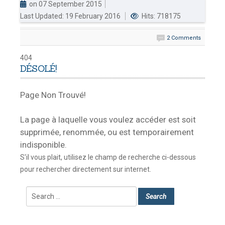
on 07 September 2015
Last Updated: 19 February 2016
Hits: 718175
DOUANES
Douane Togolaise
2 Comments
CADASTRE &
404
DÉSOLÉ!
Conserv. Foncière
ACTUALITES
Page Non Trouvé!
Toute l'actualité!
La page à laquelle vous voulez accéder est soit
DOCUMENTATION
supprimée, renommée, ou est temporairement
Toute la Documentation
indisponible.
S'il vous plait, utilisez le champ de recherche ci-dessous
CONTACT
pour rechercher directement sur internet.
Contactez OTR
Search
Search
...