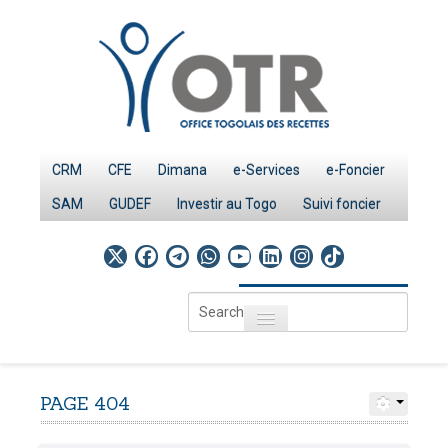
CRM
CFE
Dimana
e-Services
e-Foncier
SAM
GUDEF
Investir au Togo
Suivi foncier
Search
Toggle navigation
...
Accueil
Page d'Accueil
PAGE
404
IMPÔTS
Le système fiscal