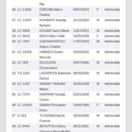
Elie
56
LC-13291
GBEGBE Adjovi
09/02/2004
F
Admissible
Pauline
57
LC-14247
KOMBATE Nasidja
31/12/2002
M
Admissible
Norbert
58
LC-5658
KOUMA Yaovi Olivier
12/07/2001
M
Admissible
59
LC-9610
EDOH Afiyo Odile
14/05/1999
F
Admissible
60
LC-7647
GAGNAGNATOU
17/07/2003
M
Admissible
Sagou Charles
61
LC-10405
HABADJI Koami
20/04/2002
M
Admissible
Messan
62
LC-309
KELELENG
29/07/2000
M
Admissible
Essossinam
63
TS-1163
LAOKPESSI Balamwé
08/09/2000
M
Admissible
Désiré
64
LC-1252
MAMAH TIKINAM
20/06/1999
M
Admissible
Wiyao
65
LC-7075
NAKPANE Nandja
23/01/2000
M
Admissible
Carlos
66
LC-10428
SAMAH Essognim
23/08/1999
F
Admissible
Rose
67
C-419
TCHONDA Atiyoti
10/05/2000
M
Admissible
Francis
68
LC-8464
AFOUTOU Kokou
28/11/2001
M
Admissible
Giovanni Mawulikplim