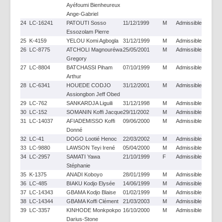
Ayéfoumi Bienheureux
Ange-Gabriel
24
LC-16241
PATOUTI Sosso
11/12/1999
M
Admissible
Essozolam Pierre
25
K-4159
YELOU Komi Agbogla
31/12/1999
M
Admissible
26
LC-8775
ATCHOLI Magnouréwa
25/05/2001
M
Admissible
Gregory
27
LC-8804
BATCHASSI Piham
07/10/1999
M
Admissible
Arthur
28
LC-6341
HOUEDE CODJO
31/12/2001
M
Admissible
Assiongbon Jeff Obed
29
LC-762
SANKARDJA Liguili
31/12/1998
M
Admissible
30
LC-152
SOMANIN Koffi Jacque
29/11/2002
M
Admissible
31
LC-14037
AFIADEMISSO Koffi
09/06/2000
M
Admissible
Donné
32
LC-41
DOGO Lootié Henoc
22/03/2002
M
Admissible
33
LC-9880
LAWSON Teyi Irené
05/04/2000
M
Admissible
34
LC-2957
SAMATI Yawa
21/10/1999
F
Admissible
Stéphanie
35
K-1375
ANADI Koboyo
28/01/1999
M
Admissible
36
LC-485
BIAKU Kodjo Elysée
14/06/1999
M
Admissible
37
LC-14343
GBAMA Kodjo Blaise
01/02/1999
M
Admissible
38
LC-14344
GBAMA Koffi Clément
21/03/2003
M
Admissible
39
LC-3357
KINHODE Monkpokpo
16/10/2000
M
Admissible
Darius-Stone