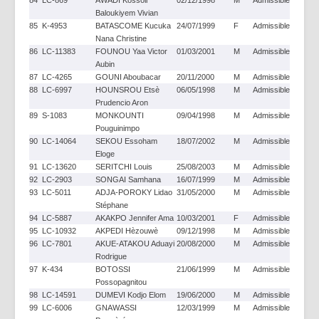
84
LC-869
AWADI Kossoli
02/12/1998
M
Admissible
Baloukiyem Vivian
85
K-4953
BATASCOME Kucuka
24/07/1999
F
Admissible
Nana Christine
86
LC-11383
FOUNOU Yaa Victor
01/03/2001
M
Admissible
Aubin
87
LC-4265
GOUNI Aboubacar
20/11/2000
M
Admissible
88
LC-6997
HOUNSROU Etsè
06/05/1998
M
Admissible
Prudencio Aron
89
S-1083
MONKOUNTI
09/04/1998
M
Admissible
Pouguinimpo
90
LC-14064
SEKOU Essoham
18/07/2002
M
Admissible
Eloge
91
LC-13620
SERITCHI Louis
25/08/2003
M
Admissible
92
LC-2903
SONGAI Samhana
16/07/1999
M
Admissible
93
LC-5011
ADJA-POROKY Lidao
31/05/2000
M
Admissible
Stéphane
94
LC-5887
AKAKPO Jennifer Ama
10/03/2001
F
Admissible
95
LC-10932
AKPEDI Hèzouwè
09/12/1998
M
Admissible
96
LC-7801
AKUE-ATAKOU Aduayi
20/08/2000
M
Admissible
Rodrigue
97
K-434
BOTOSSI
21/06/1999
M
Admissible
Possopagnitou
98
LC-14591
DUMEVI Kodjo Elom
19/06/2000
M
Admissible
99
LC-6006
GNAWASSI
12/03/1999
M
Admissible