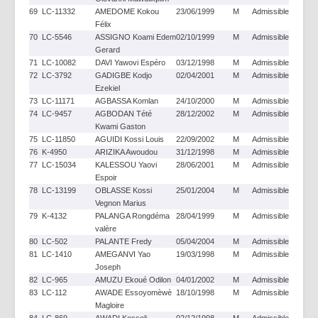
69
LC-11332
AMEDOME Kokou
23/06/1999
M
Admissible
Félix
70
LC-5546
ASSIGNO Koami Edem
02/10/1999
M
Admissible
Gerard
71
LC-10082
DAVI Yawovi Espéro
03/12/1998
M
Admissible
72
LC-3792
GADIGBE Kodjo
02/04/2001
M
Admissible
Ezekiel
73
LC-11171
AGBASSA Komlan
24/10/2000
M
Admissible
74
LC-9457
AGBODAN Tété
28/12/2002
M
Admissible
Kwami Gaston
75
LC-11850
AGUIDI Kossi Louis
22/09/2002
M
Admissible
76
K-4950
ARIZIKA Awoudou
31/12/1998
M
Admissible
77
LC-15034
KALESSOU Yaovi
28/06/2001
M
Admissible
Espoir
78
LC-13199
OBLASSE Kossi
25/01/2004
M
Admissible
Vegnon Marius
79
K-4132
PALANGA Rongdéma
28/04/1999
M
Admissible
valère
80
LC-502
PALANTE Fredy
05/04/2004
M
Admissible
81
LC-1410
AMEGANVI Yao
19/03/1998
M
Admissible
Joseph
82
LC-965
AMUZU Ekoué Odilon
04/01/2002
M
Admissible
83
LC-112
AWADE Essoyomèwè
18/10/1998
M
Admissible
Magloire