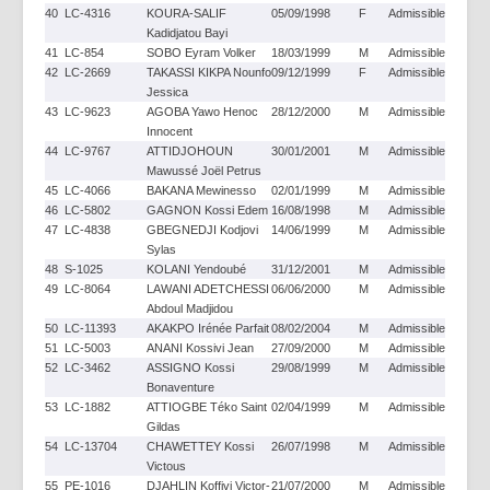
40
LC-4316
KOURA-SALIF
05/09/1998
F
Admissible
Kadidjatou Bayi
41
LC-854
SOBO Eyram Volker
18/03/1999
M
Admissible
42
LC-2669
TAKASSI KIKPA Nounfo
09/12/1999
F
Admissible
Jessica
43
LC-9623
AGOBA Yawo Henoc
28/12/2000
M
Admissible
Innocent
44
LC-9767
ATTIDJOHOUN
30/01/2001
M
Admissible
Mawussé Joël Petrus
45
LC-4066
BAKANA Mewinesso
02/01/1999
M
Admissible
46
LC-5802
GAGNON Kossi Edem
16/08/1998
M
Admissible
47
LC-4838
GBEGNEDJI Kodjovi
14/06/1999
M
Admissible
Sylas
48
S-1025
KOLANI Yendoubé
31/12/2001
M
Admissible
49
LC-8064
LAWANI ADETCHESSI
06/06/2000
M
Admissible
Abdoul Madjidou
50
LC-11393
AKAKPO Irénée Parfait
08/02/2004
M
Admissible
51
LC-5003
ANANI Kossivi Jean
27/09/2000
M
Admissible
52
LC-3462
ASSIGNO Kossi
29/08/1999
M
Admissible
Bonaventure
53
LC-1882
ATTIOGBE Téko Saint
02/04/1999
M
Admissible
Gildas
54
LC-13704
CHAWETTEY Kossi
26/07/1998
M
Admissible
Victous
55
PE-1016
DJAHLIN Koffivi Victor-
21/07/2000
M
Admissible