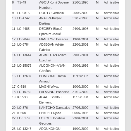
8
TS-49
AGOU Komi Dovenè
21/03/1998
M
Admissible
Humbert
9
LC-9815
DOUTY Germain
26/06/2000
M
Admissible
10
LC-4742
ANAKPA Kodjovi
31/12/1998
M
Admissible
Djaléna
11
LC-4485
DEGBEY Ekoué
24/01/1998
M
Admissible
Ephraïm Josué
12
LC-2049
MANTI Yao Bessora
19/04/2001
M
Admissible
13
LC-6784
ADJEGAN Adjété
22/08/2001
M
Admissible
Fabrice
14
LC-13644
AGBODJAN Ablam
29/05/2001
M
Admissible
Ezéchiel
15
LC-15075
ALOGNON-ANANI
20/08/1999
M
Admissible
Gédéon
16
LC-12607
BOMBOME Damla
11/12/2002
M
Admissible
Arnaud
17
C-519
MAGNI Wiyao
10/09/2000
M
Admissible
18
LC-10732
PALAKINDI Essodina
31/12/2002
M
Admissible
19
K-5538
AGATE Samtou
11/05/1998
M
Admissible
Bienvenu
20
LC-376
KANTCHO Dampalou
27/06/2000
M
Admissible
21
K-668
PEKPELI Djozo
06/07/1998
M
Admissible
22
LC-5179
LOKOU Hodabalo
23/04/2001
M
Admissible
Georges
23
LC-13247
ADOUKONOU
19/02/2002
M
Admissible