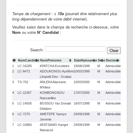
Temps de chargement :
< 15s
(pourrait être relativement plus
long dépendamment de votre débit internet).
Veuillez saisir dans le champs de recherche ci-dessous, votre
Nom
ou votre
N° Candidat
:
Search:
ID
NumCandidat
NomPrenoms
DateNaissance
Sexe
Decision
1
LC-16285
KPATCHA Essodeke
19/08/1998
M
Admissible
2
LC-8472
ADOUKONOU Ayéfèmi
10/03/1999
M
Admissible
Léopold Deo - Gratias
3
TS-702
ANLEKA Alassane
10/03/2000
M
Admissible
M'kliwa
4
LC-11307
KOMBONGNOU
17/07/2000
M
Admissible
Nassanlike
5
LC-14505
BOSSOU Yao Donald
16/07/1998
M
Admissible
Délalom
6
LC-7270
AMETEPE Yaonyo
24/09/1998
M
Admissible
Jeremie
7
LC-10860
AFATSAWO Kangni
24/09/1998
M
Admissible
Manassé