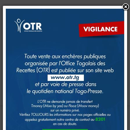
CRM
CFE
Dimana
e-Services
e-Foncier
SAM
GUDEF
Investir au Togo
Suivi foncier
Search
Toggle navigation
...
Accueil
Page d'Accueil
8201
:
CENTRE
D'APPEL
IMPÔTS
Le système fiscal