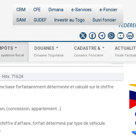
CRM
CFE
Dimana
e-Services
e-Foncier
SAM
GUDEF
Investir au Togo
Suivi foncier
MPÔTS
DOUANES
CADASTRE &
ACTUALI
 système fiscal
Douane Togolaise
Conserv. Foncière
Toute l'actual
IMPÔTS
Hits: 71624
ne base forfaitairement déterminée et calculé sur le chiffre
ion, (concession, appartement...)
chiffre d'affaire, forfait déterminé par type de véhicule.
)