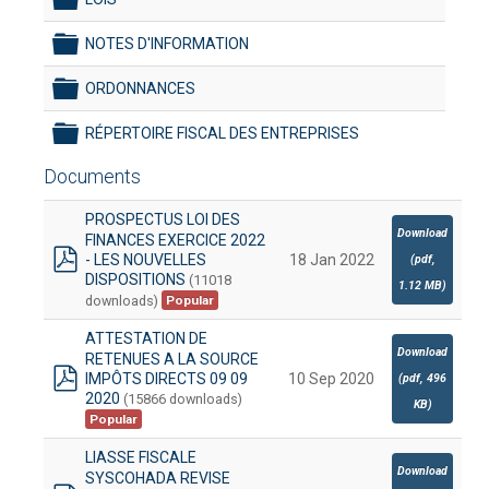
folder
NOTES D'INFORMATION
folder
ORDONNANCES
folder
RÉPERTOIRE FISCAL DES ENTREPRISES
folder
Documents
PROSPECTUS LOI DES
Download
FINANCES EXERCICE 2022
- LES NOUVELLES
18 Jan 2022
(
pdf,
pdf
DISPOSITIONS
(11018
1.12 MB
)
downloads)
Popular
ATTESTATION DE
Download
RETENUES A LA SOURCE
IMPÔTS DIRECTS 09 09
10 Sep 2020
(
pdf,
496
pdf
2020
(15866 downloads)
KB
)
Popular
LIASSE FISCALE
Download
SYSCOHADA REVISE