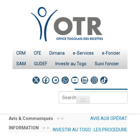
CRM
CFE
Dimana
e-Services
e-Foncier
SAM
GUDEF
Investir au Togo
Suivi foncier
Search
Toggle navigation
...
Accueil
Page d'Accueil
’INTÉRÊT AMI N°
Avis & Communiqués
AVIS AUX OPÉRATEURS ÉCONOMIQU
LES STATISTIQUES GENRE OTR SERVICES 20
/CGMaP POUR LE RECRUTEMENT
INFORMATION
INVESTIR AU TOGO : LES PROCEDURES
012/2026/OTR/CG/CDDI RELATIF À L
PUBLIEES SOUS : DOCUMENTATION → NOS 
IMPÔTS
ANT RESSOURCES HUMAINES EN
DÉCLARATIONS À UN UNIQUE CHAR
(GENRE)
Le système fiscal