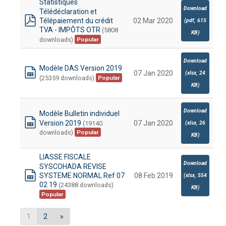
Statistiques
Download
Télédéclaration et
Télépaiement du crédit
02 Mar 2020
(
pdf,
615
pdf
TVA - IMPÔTS OTR
(5808
KB
)
downloads)
Popular
Download
Modèle DAS Version 2019
07 Jan 2020
(
xlsx,
24
(25359 downloads)
Popular
spreadsheet
KB
)
Download
Modèle Bulletin individuel
Version 2019
07 Jan 2020
(19140
(
xlsx,
26
spreadsheet
downloads)
Popular
KB
)
LIASSE FISCALE
Download
SYSCOHADA REVISE
SYSTEME NORMAL Ref 07
08 Feb 2019
(
xlsx,
554
spreadsheet
02 19
(24388 downloads)
KB
)
Popular
1
2
»