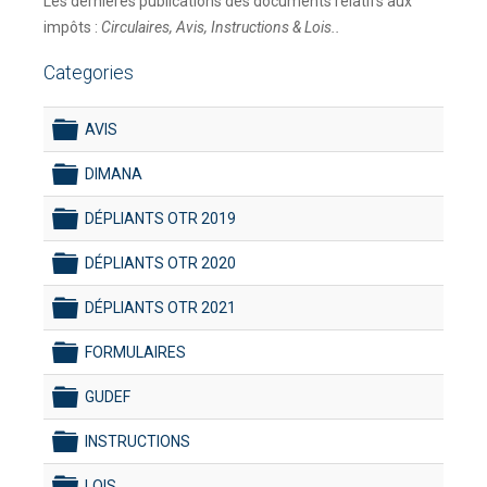
Les dernières publications des documents relatifs aux
impôts :
Circulaires, Avis, Instructions & Lois..
Categories
AVIS
folder
DIMANA
folder
DÉPLIANTS OTR 2019
folder
DÉPLIANTS OTR 2020
folder
DÉPLIANTS OTR 2021
folder
FORMULAIRES
folder
GUDEF
folder
INSTRUCTIONS
folder
LOIS