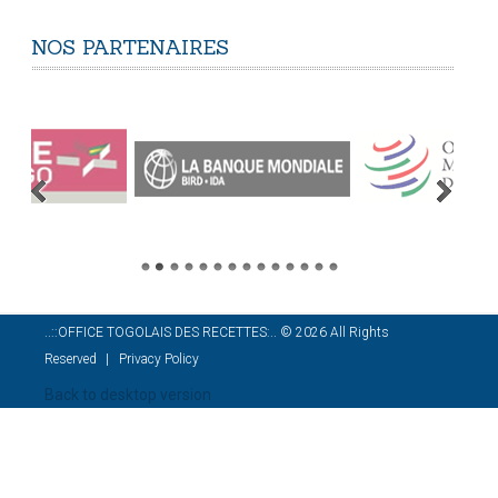
NOS
PARTENAIRES
..::OFFICE TOGOLAIS DES RECETTES:..
©
2026
All Rights
Reserved
Privacy Policy
Back to desktop version