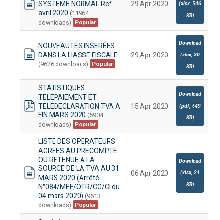
SYSTEME NORMAL Ref
29 Apr 2020
(
xlsx,
546
spreadsheet
avril 2020
(11964
KB
)
downloads)
Popular
Download
NOUVEAUTÉS INSERÉES
DANS LA LIASSE FISCALE
29 Apr 2020
(
xlsx,
30
spreadsheet
(9626 downloads)
Popular
KB
)
STATISTIQUES
Download
TELEPAIEMENT ET
TELEDECLARATION TVA A
15 Apr 2020
(
pdf,
649
pdf
FIN MARS 2020
(5904
KB
)
downloads)
Popular
LISTE DES OPERATEURS
AGREES AU PRECOMPTE
OU RETENUE A LA
Download
SOURCE DE LA TVA AU 31
(
xlsx,
21
06 Apr 2020
MARS 2020 (Arrêté
spreadsheet
KB
)
N°084/MEF/OTR/CG/CI du
04 mars 2020)
(9613
downloads)
Popular