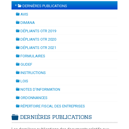
▼
DERNIÈRES PUBLICATIONS
N
-
Tuesday, 14 July 2026 10:30
July 2026 17:30
folder
DOUANES
AVIS
folder
Douane Togolaise
DIMANA
folder
DÉPLIANTS OTR 2019
CADASTRE &
folder
DÉPLIANTS OTR 2020
Conserv. Foncière
folder
DÉPLIANTS OTR 2021
folder
ACTUALITES
FORMULAIRES
Toute l'actualité!
folder
GUDEF
folder
DOCUMENTATION
INSTRUCTIONS
folder
Toute la Documentation
LOIS
folder
NOTES D'INFORMATION
CONTACT
folder
ORDONNANCES
Contactez OTR
folder
RÉPERTOIRE FISCAL DES ENTREPRISES
folder
DERNIÈRES PUBLICATIONS
folder