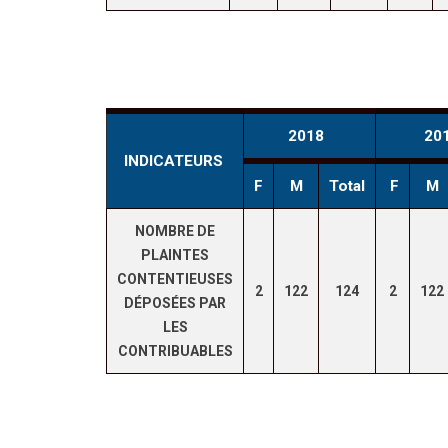
2018
20
INDICATEURS
F
M
Total
F
M
NOMBRE DE
PLAINTES
CONTENTIEUSES
2
122
124
2
122
DÉPOSÉES PAR
LES
CONTRIBUABLES