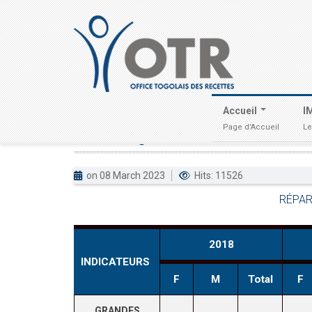
Accueil
I
Page d'Accueil
Le
STATISTIQUES
LIÉES
AU
GENRE
DA
on 08 March 2023
Hits: 11526
RÉPAR
2018
INDICATEURS
F
M
Total
F
GRANDES