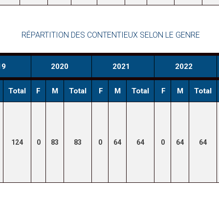
RÉPARTITION DES CONTENTIEUX SELON LE GENRE
19
2020
2021
2022
Total
F
M
Total
F
M
Total
F
M
Total
124
0
83
83
0
64
64
0
64
64