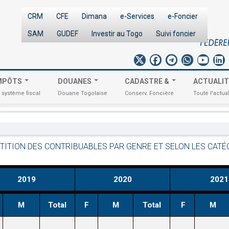
CRM
CFE
Dimana
e-Services
e-Foncier
SAM
GUDEF
Investir au Togo
Suivi foncier
MPÔTS
DOUANES
CADASTRE &
ACTUALI
 système fiscal
Douane Togolaise
Conserv. Foncière
Toute l'actual
NS
LE
CADRE
DU
B-READY
TITION DES CONTRIBUABLES PAR GENRE ET SELON LES CATÉ
2019
2020
2021
M
Total
F
M
Total
F
M