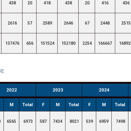
438
20
418
438
20
416
436
2616
57
2589
2646
67
2448
2515
137476
656
151524
152180
2254
166667
16892
RE
2022
2023
2024
M
Total
F
M
Total
F
M
Total
8
6565
6973
587
7434
8021
539
6959
7498