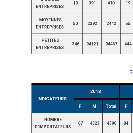
19
391
410
19
ENTREPRISES
MOYENNES
50
2392
2442
55
ENTREPRISES
PETITES
346
94121
94467
444
ENTREPRISES
R
2018
INDICATEURS
F
M
Total
F
NOMBRE
67
4323
4390
84
D'IMPORTATEURS