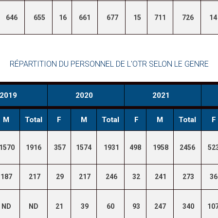
646
655
16
661
677
15
711
726
14
RÉPARTITION DU PERSONNEL DE L'OTR SELON LE GENRE
2019
2020
2021
M
Total
F
M
Total
F
M
Total
F
1570
1916
357
1574
1931
498
1958
2456
52
187
217
29
217
246
32
241
273
36
ND
ND
21
39
60
93
247
340
10