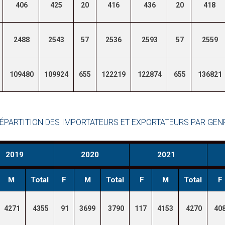
406
425
20
416
436
20
418
2488
2543
57
2536
2593
57
2559
109480
109924
655
122219
122874
655
136821
ÉPARTITION DES IMPORTATEURS ET EXPORTATEURS PAR GEN
2019
2020
2021
M
Total
F
M
Total
F
M
Total
F
4271
4355
91
3699
3790
117
4153
4270
40