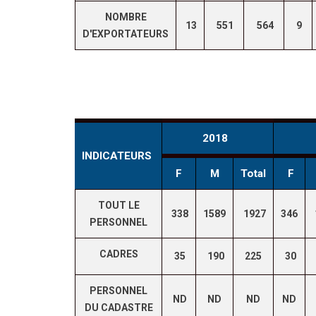
NOMBRE
13
551
564
9
D'EXPORTATEURS
2018
INDICATEURS
F
M
Total
F
TOUT LE
338
1589
1927
346
PERSONNEL
CADRES
35
190
225
30
PERSONNEL
ND
ND
ND
ND
DU CADASTRE