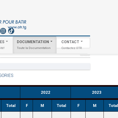
Search
TES
DOCUMENTATION
CONTACT
...
ité!
Toute la Documentation
Contactez OTR
GORIES
2022
2023
Total
F
M
Total
F
M
Total