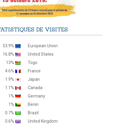
TATISTIQUES
DE
VISITES
53.9%
European Union
16.8%
United States
13%
Togo
4.6%
France
1.9%
Japan
1.1%
Canada
1%
Germany
1%
Benin
0.7%
Brazil
0.6%
United Kingdom