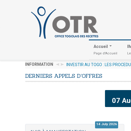
Accueil
I
Page d'Accueil
Le
Avis & Communiqués
AVIS AUX OPÉRATEURS ÉC
INFORMATION
INVESTIR AU TOGO : LES PROCED
Wednesday, 29 July 2026 17:30
DERNIERS
APPELS
D'OFFRES
07 Au
14 July 2026