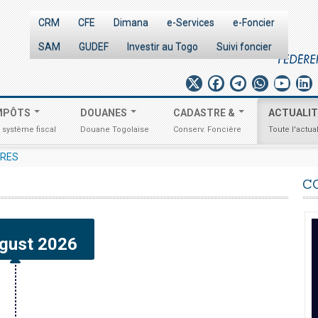
CRM
CFE
Dimana
e-Services
e-Foncier
SAM
GUDEF
Investir au Togo
Suivi foncier
MPÔTS
DOUANES
CADASTRE &
ACTUALI
 système fiscal
Douane Togolaise
Conserv. Foncière
Toute l'actual
ONOMIQUES N° 012/2026/OTR/CG/CDDI RELATIF À L'EXCLUSIVITÉ D
URES
C
gust 2026