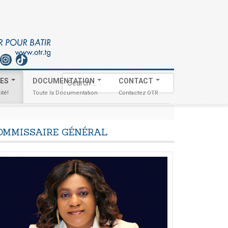
Search
TES
DOCUMENTATION
CONTACT
...
ité!
Toute la Documentation
Contactez OTR
ES DÉCLARATIONS À UN UNIQUE CHARGEMENT
-
OMMISSAIRE
GÉNÉRAL