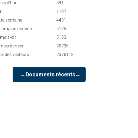
ourd'hui :
591
r :
1107
te semaine :
4431
semaine dernière :
5125
mois-ci :
5133
mois dernier :
30738
al des visiteurs :
2376113
→Documents récents←