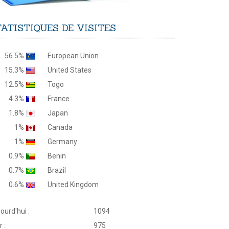
TATISTIQUES
DE
VISITES
56.5%
European Union
15.3%
United States
12.5%
Togo
4.3%
France
1.8%
Japan
1%
Canada
1%
Germany
0.9%
Benin
0.7%
Brazil
0.6%
United Kingdom
ourd'hui :
1094
r :
975