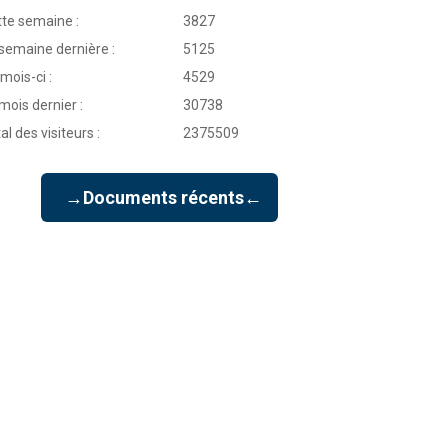
te semaine :
3827
semaine dernière :
5125
mois-ci :
4529
mois dernier :
30738
al des visiteurs :
2375509
→Documents récents←