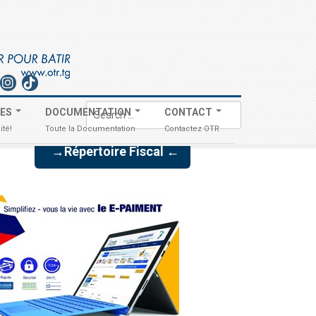
Search
TES
DOCUMENTATION
CONTACT
...
ité!
Toute la Documentation
Contactez OTR
→Répertoire Fiscal ←