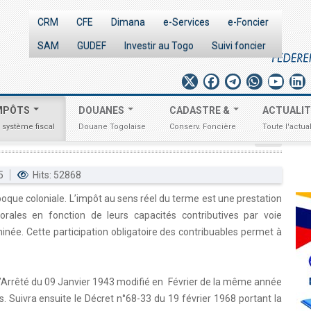
CRM
CFE
Dimana
e-Services
e-Foncier
SAM
GUDEF
Investir au Togo
Suivi foncier
MPÔTS
DOUANES
CADASTRE &
ACTUALI
 système fiscal
Douane Togolaise
Conserv. Foncière
Toute l'actual
15
Hits: 52868
poque coloniale. L’impôt au sens réel du terme est une prestation
rales en fonction de leurs capacités contributives par voie
rminée. Cette participation obligatoire des contribuables permet à
 l’Arrêté du 09 Janvier 1943 modifié en Février de la même année
s. Suivra ensuite le Décret n°68-33 du 19 février 1968 portant la