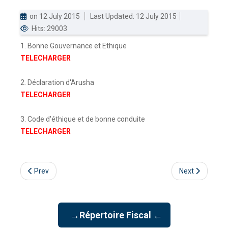
on 12 July 2015
Last Updated: 12 July 2015
DOUANES
Hits: 29003
Douane Togolaise
1. Bonne Gouvernance et Ethique
CADASTRE &
TELECHARGER
Conserv. Foncière
2. Déclaration d'Arusha
ACTUALITES
TELECHARGER
Toute l'actualité!
3. Code d'éthique et de bonne conduite
DOCUMENTATION
TELECHARGER
Toute la Documentation
CONTACT
Prev
Next
Contactez OTR
→Répertoire Fiscal ←