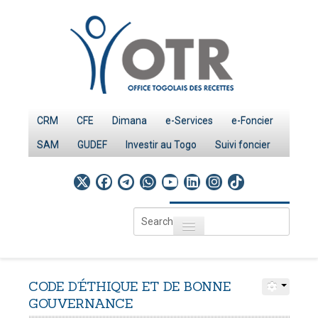
CRM
CFE
Dimana
e-Services
e-Foncier
SAM
GUDEF
Investir au Togo
Suivi foncier
Search
Toggle navigation
...
Accueil
Page d'Accueil
CODE
D’ÉTHIQUE
ET
DE
BONNE
IMPÔTS
GOUVERNANCE
Le système fiscal