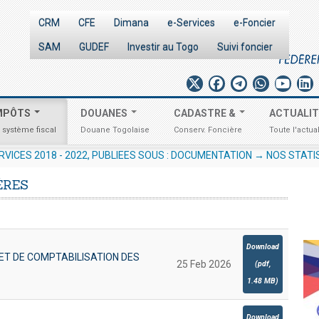
CRM
CFE
Dimana
e-Services
e-Foncier
SAM
GUDEF
Investir au Togo
Suivi foncier
MPÔTS
DOUANES
CADASTRE &
ACTUALI
 système fiscal
Douane Togolaise
Conserv. Foncière
Toute l'actual
SOURCES HUMAINES EN VUE DE LA
AVIS AUX OPÉRATEURS 
RVICES 2018 - 2022, PUBLIEES SOUS : DOCUMENTATION → NOS STATI
URES
ÈRES
Download
T DE COMPTABILISATION DES
25 Feb 2026
(
pdf,
1.48 MB
)
Download