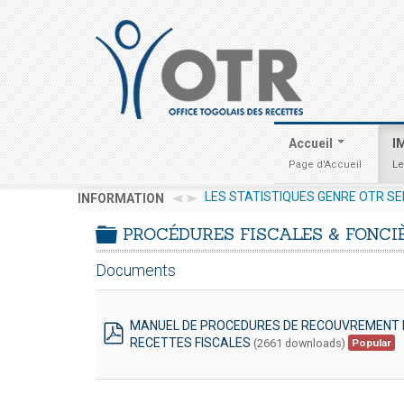
Accueil
I
Page d'Accueil
Le
/PRMP/CGMaP POUR LE RECRUTEMENT D'UN EXPERT /CONSULTANT RES
Avis & Communiqués
LES STATISTIQUES GENRE OTR SE
INFORMATION
INVESTIR AU TOGO : LES PROCED
PROCÉDURES FISCALES & FONCI
folder
Documents
MANUEL DE PROCEDURES DE RECOUVREMENT E
RECETTES FISCALES
(2661 downloads)
Popular
pdf