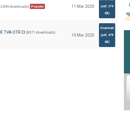
11 Mar 2020
12599 downloads)
(
pdf,
374
Popular
KB
)
Download
E TVA OTR CI
(8571 downloads)
10 Mar 2020
(
pdf,
478
KB
)