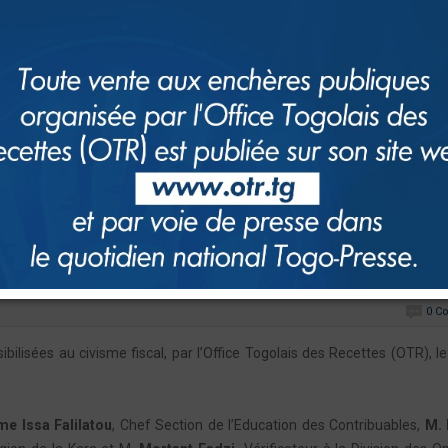
0 C
ibilisées au civisme fiscal, par l’Office Togolais des Recettes (OTR), l
e Issa Falilatou
, Chef Section de l’Education des Contribuables,
M. 