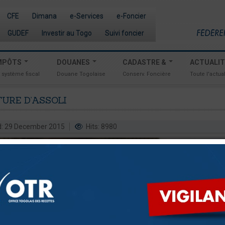
CFE
Dimana
e-Services
e-Foncier
GUDEF
Investir au Togo
Suivi foncier
MPÔTS
DOUANES
CADASTRE &
ACTUALI
 système fiscal
Douane Togolaise
Conserv. Foncière
Toute l'actual
TURE
D’ASSOLI
d: 29 December 2015
Hits: 8980