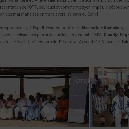
gion de la Kara et M.
Mortant Fadzi,
Vérificateur à la Division des O
la présentation de l’OTR, pourquoi et comment payer l’impôt, le dédouan
tion des marchandises en transit vers les pays du Sahel.
entreprenariat », à l’apothéose de la fête traditionnelle
« Kamaka »
, a
tives et religieuses parmi lesquelles, on peut citer MM.
Djandjo Bag
 ville de Bafilo), et l’Honorable Député à l’Assemblée Nationale,
Tak