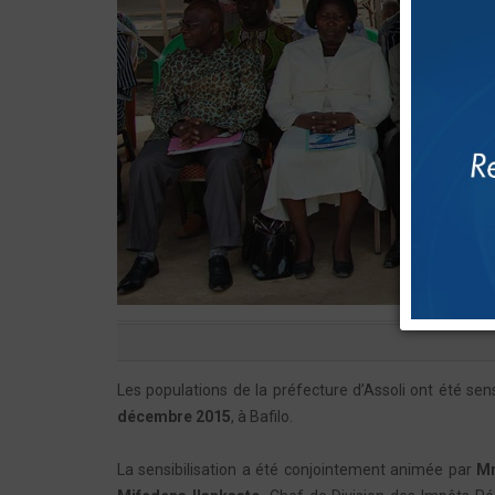
Les populations de la préfecture d’Assoli ont été sens
décembre 2015
, à Bafilo.
La sensibilisation a été conjointement animée par
Mm