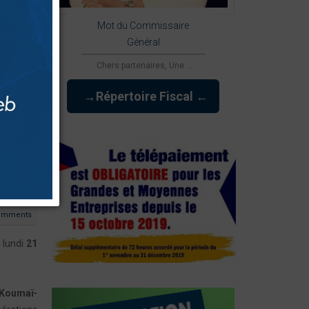
Mot du Commissaire
Général
Chers partenaires, Une ...
→Répertoire Fiscal ←
omments
e lundi
21
Koumaï-