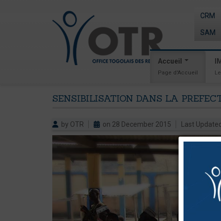
CRM
SAM
Accueil
I
Page d'Accueil
Le
SENSIBILISATION
DANS
LA
PREFEC
by OTR
on 28 December 2015
Last Update