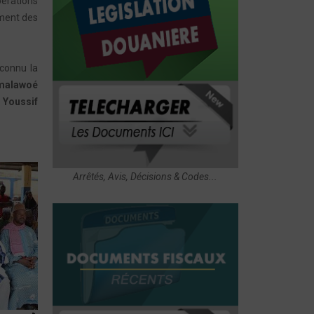
pérations
ement des
 connu la
malawoé
 Youssif
Arrêtés, Avis, Décisions & Codes...