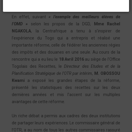
création de l’Office Togolais des Recettes.
En effet, suivant
« l’exemple des meilleurs élèves de
l’OMD »
selon les propos de la DGD,
Mme Rachel
NGAKOLA
, la Centrafrique a tenu à s’inspirer de
l’expérience du Togo qui a entrepris et réalisé une
importante réforme, celle de fédérer les anciennes régies
des impôts et des douanes en une seule. Au cours de la
rencontre qui a eu lieu le
18 Avril 2016
au siège de l’Office
Togolais des Recettes, le
Directeur des Etudes et de la
Planification Stratégique de l’OTR par intérim
,
M. OBOSSOU
Kwami
a exposé les grandes étapes de la réforme,
présenté les statistiques des recettes sur les deux
dernières années et mis l’accent sur les multiples
avantages de cette réforme.
Un riche débat a permis aux cadres des deux institutions
de partager leurs expériences. Le commissaire général de
l’OTR, a au nom de tous les autres commissaires rassuré