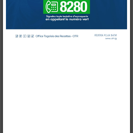
by OTR TG
on 19 April 2016
DOUANES
Last Updated: 20 April 2016
Hits: 7029
Douane Togolaise
CADASTRE &
Conserv. Foncière
ACTUALITES
Toute l'actualité!
DOCUMENTATION
Toute la Documentation
CONTACT
0 Comments
Contactez OTR
Une délégation de la douane centrafricaine dirigée par la
Directrice Générale des Douanes et Droits Indirects de
Centrafrique a été reçue par l’OTR dans le cadre d’une
visite d’échange portant sur les réformes ayant abouti à la