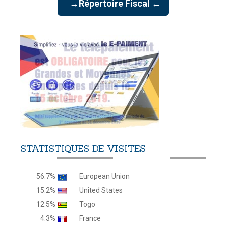
→Répertoire Fiscal ←
STATISTIQUES
DE
VISITES
56.7%
European Union
15.2%
United States
12.5%
Togo
4.3%
France