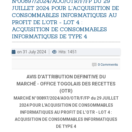
N°00897/2024/AOO/OTR/F/FP
DU
29
JUILLET
2024
POUR
L'ACQUISITION
DE
DOUANES
CONSOMMABLES
INFORMATIQUES
AU
Douane Togolaise
PROFIT
DE
L’OTR
-
LOT
4
:
ACQUISITION
DE
CONSOMMABLES
CADASTRE &
INFORMATIQUES
DE
TYPE
4
Conserv. Foncière
on 31 July 2024
Hits: 1451
ACTUALITES
Toute l'actualité!
0 Comments
DOCUMENTATION
AVIS D’ATTRIBUTION DEFINITIVE DU
Toute la Documentation
MARCHÉ
- OFFICE TOGOLAIS DES RECETTES
(OTR)
CONTACT
MARCHÉ N°00897/2024/AOO/OTR/F/FP du 29 JUILLET
Contactez OTR
2024 POUR L'ACQUISITION DE CONSOMMABLES
INFORMATIQUES AU PROFIT DE L’OTR - LOT 4 :
ACQUISITION DE CONSOMMABLES INFORMATIQUES
DE TYPE 4