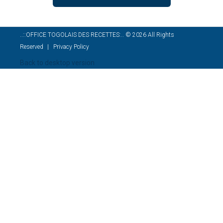
..::OFFICE TOGOLAIS DES RECETTES:..
©
2026
All Rights
Reserved
Privacy Policy
Back to desktop version