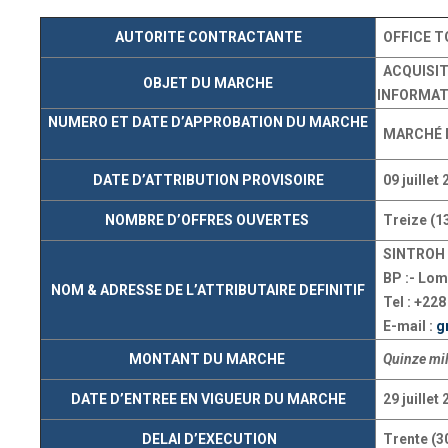
AUTORITE CONTRACTANTE
OFFICE T
ACQUISIT
OBJET DU MARCHE
INFORMAT
NUMERO ET DATE D’APPROBATION DU MARCHE
MARCHÉ N°
DATE D’ATTRIBUTION PROVISOIRE
09 juillet
NOMBRE D’OFFRES OUVERTES
Treize (1
SINTROH 
BP :- Lomé
NOM & ADRESSE DE L’ATTRIBUTAIRE DEFINITIF
Tel : +228 
E-mail :
g
MONTANT DU MARCHE
Quinze mil
DATE D’ENTREE EN VIGUEUR DU MARCHE
29 juillet
DELAI D’EXECUTION
Trente (30