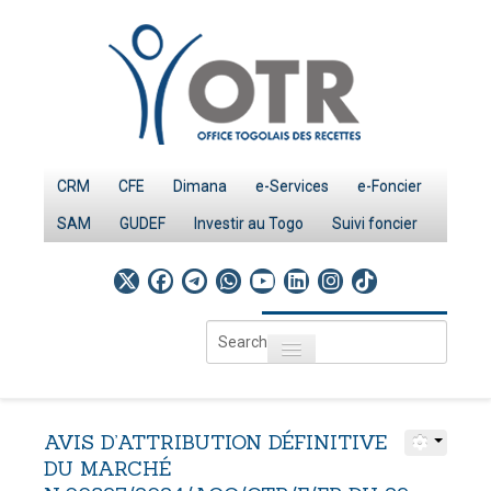
CRM
CFE
Dimana
e-Services
e-Foncier
SAM
GUDEF
Investir au Togo
Suivi foncier
Search
Toggle navigation
...
Accueil
Page d'Accueil
AVIS
D’ATTRIBUTION
DÉFINITIVE
IMPÔTS
DU
MARCHÉ
Le système fiscal