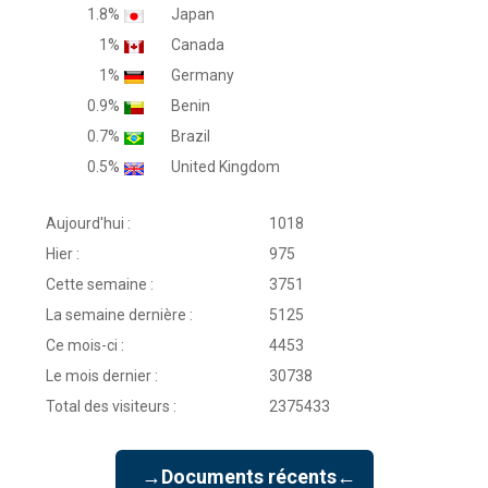
1.8%
Japan
1%
Canada
1%
Germany
0.9%
Benin
0.7%
Brazil
0.5%
United Kingdom
Aujourd'hui :
1018
Hier :
975
Cette semaine :
3751
La semaine dernière :
5125
Ce mois-ci :
4453
Le mois dernier :
30738
Total des visiteurs :
2375433
→Documents récents←