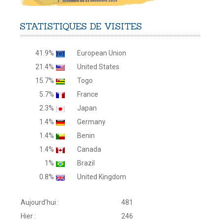
STATISTIQUES
DE
VISITES
41.9%
European Union
21.4%
United States
15.7%
Togo
5.7%
France
2.3%
Japan
1.4%
Germany
1.4%
Benin
1.4%
Canada
1%
Brazil
0.8%
United Kingdom
Aujourd'hui :
481
Hier :
246