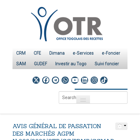
CRM
CFE
Dimana
e-Services
e-Foncier
SAM
GUDEF
Investir au Togo
Suivi foncier
Search
Toggle navigation
...
Accueil
Page d'Accueil
AVIS
GÉNÉRAL
DE
PASSATION
IMPÔTS
DES
MARCHÉS
AGPM
Le système fiscal