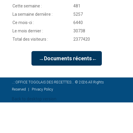
Cette semaine :
481
La semaine dernière :
5257
Ce mois-ci :
6440
Le mois dernier :
30738
Total des visiteurs :
2377420
→Documents récents←
..::OFFICE TOGOLAIS DES RECETTES:..
©
2026
All Rights
Reserved
Privacy Policy
Back to desktop version