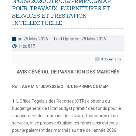
N°009/2026/OTR/CG/PRMP/CGMAP
POUR
TRAVAUX,
FOURNITURES
ET
DOUANES
SERVICES
ET
PRESTATION
Douane Togolaise
INTELLECTUELLE
CADASTRE &
on 26 May 2026
Last Updated: 28 May 2026
Conserv. Foncière
Hits: 817
ACTUALITES
0 Comments
Toute l'actualité!
AVIS GÉNÉRAL DE PASSATION DES MARCHÉS
DOCUMENTATION
Toute la Documentation
Réf : AGPM N°009/2026/OTR/CG/PRMP/CGMaP
CONTACT
1. L’Office Togolais des Recettes (OTR) a obtenu du
Contactez OTR
budget général de l’Etat budget primitif des fonds pour le
financement des marchés de travaux, fournitures et ou
services, et se propose d’utiliser les fonds ainsi obtenus
pour le paiement des marchés au titre de l’année 2026.