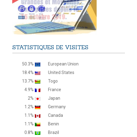
STATISTIQUES
DE
VISITES
50.3%
European Union
18.4%
United States
13.7%
Togo
4.9%
France
2%
Japan
1.2%
Germany
1.1%
Canada
1.1%
Benin
0.8%
Brazil