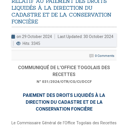
RELATIF
AU
PAIEMENT
DES
DROITS
LIQUIDÉS
À
LA
DIRECTION
DU
DOUANES
CADASTRE
ET
DE
LA
CONSERVATION
Douane Togolaise
FONCIÈRE
CADASTRE &
on 29 October 2024
Last Updated: 30 October 2024
Conserv. Foncière
Hits: 3345
ACTUALITES
0 Comments
Toute l'actualité!
COMMUNIQUÉ DE L'OFFICE TOGOLAIS DES
DOCUMENTATION
RECETTES
Toute la Documentation
N° 031/2024/OTR/CG/CI/DCCF
CONTACT
PAIEMENT DES DROITS LIQUIDÉS À LA
Contactez OTR
DIRECTION DU CADASTRE ET DE LA
CONSERVATION FONCIÈRE
Le Commissaire Général de l’Office Togolais des Recettes