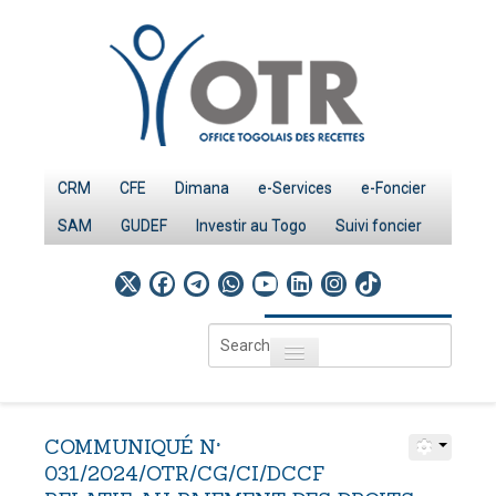
CRM
CFE
Dimana
e-Services
e-Foncier
SAM
GUDEF
Investir au Togo
Suivi foncier
Search
Toggle navigation
...
Accueil
Page d'Accueil
COMMUNIQUÉ
N°
IMPÔTS
031/2024/OTR/CG/CI/DCCF
Le système fiscal