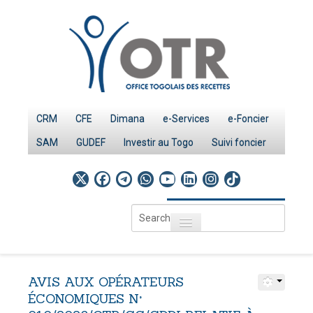
CRM
CFE
Dimana
e-Services
e-Foncier
SAM
GUDEF
Investir au Togo
Suivi foncier
Search
Toggle navigation
...
Accueil
Page d'Accueil
AVIS
AUX
OPÉRATEURS
IMPÔTS
ÉCONOMIQUES
N°
Le système fiscal