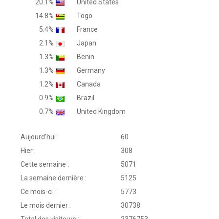
20.1%
United States
14.8%
Togo
5.4%
France
2.1%
Japan
1.3%
Benin
1.3%
Germany
1.2%
Canada
0.9%
Brazil
0.7%
United Kingdom
Aujourd'hui :
60
Hier :
308
Cette semaine :
5071
La semaine dernière :
5125
Ce mois-ci :
5773
Le mois dernier :
30738