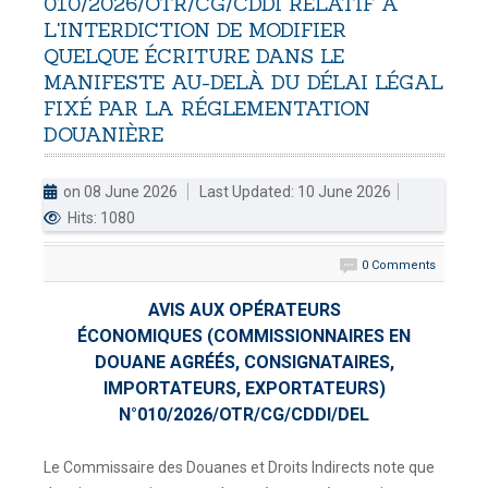
010/2026/OTR/CG/CDDI
RELATIF
À
L'INTERDICTION
DE
MODIFIER
DOUANES
QUELQUE
ÉCRITURE
DANS
LE
Douane Togolaise
MANIFESTE
AU-DELÀ
DU
DÉLAI
LÉGAL
FIXÉ
PAR
LA
RÉGLEMENTATION
CADASTRE &
DOUANIÈRE
Conserv. Foncière
on 08 June 2026
Last Updated: 10 June 2026
ACTUALITES
Hits: 1080
Toute l'actualité!
0 Comments
DOCUMENTATION
Toute la Documentation
AVIS AUX OPÉRATEURS
ÉCONOMIQUES (COMMISSIONNAIRES EN
CONTACT
DOUANE AGRÉÉS, CONSIGNATAIRES,
Contactez OTR
IMPORTATEURS, EXPORTATEURS)
N°010/2026/OTR/CG/CDDI/DEL
Le Commissaire des Douanes et Droits Indirects note que