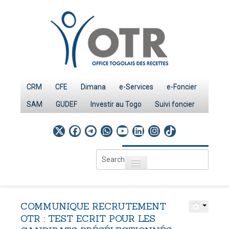
CRM
CFE
Dimana
e-Services
e-Foncier
SAM
GUDEF
Investir au Togo
Suivi foncier
Search
Toggle navigation
...
Accueil
Page d'Accueil
COMMUNIQUE
RECRUTEMENT
IMPÔTS
OTR
:
TEST
ECRIT
POUR
LES
Le système fiscal