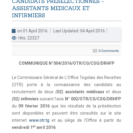
CANDIDATS
PRÉSÉLECTIONNÉS
-
ASSISTANTS
MEDICAUX
ET
DOUANES
INFIRMIERS
Douane Togolaise
on 01 April 2016
Last Updated: 04 April 2016
CADASTRE &
Hits: 22327
Conserv. Foncière
0 Comments
ACTUALITES
Toute l'actualité!
COMMUNIQUE N°004/2016/OTR/CG/CSG/DRHFP
DOCUMENTATION
Le Commissaire Général de L’Office Togolais des Recettes
Toute la Documentation
(OTR) porte à la connaissance des candidats au
recrutement de deux
(02) assistants médicaux
et deux
CONTACT
(02) infirmiers
suivant l’avis
N° 002/OTR/CG/CSG/DRHFP
Contactez OTR
du
09 février 2016
que les résultats de la présélection
sont disponibles et peuvent être consultés sur le site
internet
www.otr.tg
et au siège de l’Office à partir du
er
vendredi 1
avril 2016
.