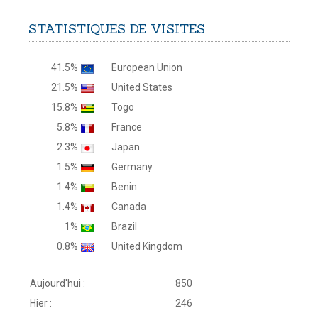
STATISTIQUES
DE
VISITES
41.5%
European Union
21.5%
United States
15.8%
Togo
5.8%
France
2.3%
Japan
1.5%
Germany
1.4%
Benin
1.4%
Canada
1%
Brazil
0.8%
United Kingdom
Aujourd'hui :
850
Hier :
246