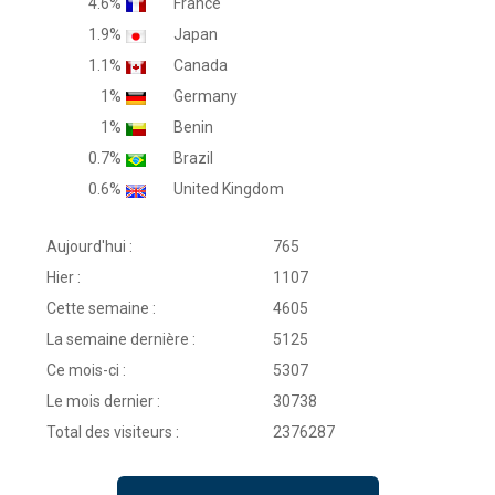
4.6%
France
1.9%
Japan
1.1%
Canada
1%
Germany
1%
Benin
0.7%
Brazil
0.6%
United Kingdom
Aujourd'hui :
765
Hier :
1107
Cette semaine :
4605
La semaine dernière :
5125
Ce mois-ci :
5307
Le mois dernier :
30738
Total des visiteurs :
2376287