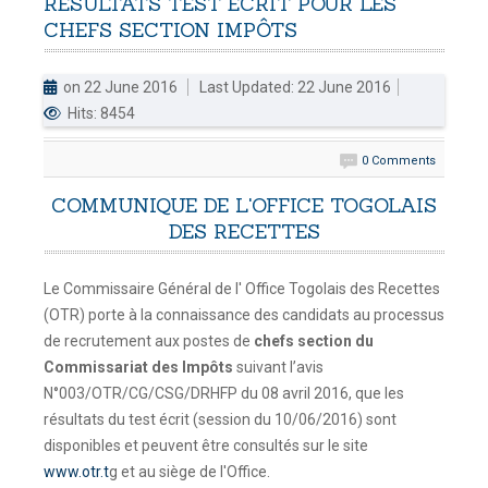
RESULTATS
TEST
ECRIT
POUR
LES
CHEFS
SECTION
IMPÔTS
DOUANES
Douane Togolaise
on 22 June 2016
Last Updated: 22 June 2016
Hits: 8454
CADASTRE &
Conserv. Foncière
0 Comments
ACTUALITES
COMMUNIQUE DE L'OFFICE TOGOLAIS
Toute l'actualité!
DES RECETTES
DOCUMENTATION
Le Commissaire Général de l' Office Togolais des Recettes
Toute la Documentation
(OTR) porte à la connaissance des candidats au processus
de recrutement aux postes de
chefs section du
CONTACT
Commissariat des Impôts
suivant l’avis
Contactez OTR
N°003/OTR/CG/CSG/DRHFP du 08 avril 2016, que les
résultats du test écrit (session du 10/06/2016) sont
disponibles et peuvent être consultés sur le site
www.otr.t
g et au siège de l'Office.