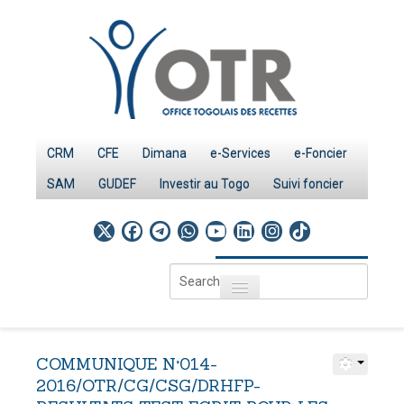
CRM
CFE
Dimana
e-Services
e-Foncier
SAM
GUDEF
Investir au Togo
Suivi foncier
Search
Toggle navigation
...
Accueil
Page d'Accueil
COMMUNIQUE
N°014-
IMPÔTS
2016/OTR/CG/CSG/DRHFP-
Le système fiscal