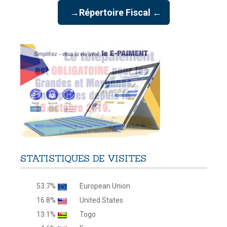
→Répertoire Fiscal ←
STATISTIQUES
DE
VISITES
53.7%
European Union
16.8%
United States
13.1%
Togo