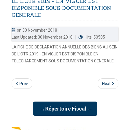
DE
L'OTR
2019
-
EN
VIGUER
EST
DISPONIBLE
SOUS
DOCUMENTATION
DOUANES
GENERALE
Douane Togolaise
on 30 November 2018
CADASTRE &
Last Updated: 30 November 2018
Hits: 50505
Conserv. Foncière
LA FICHE DE DECLARATION ANNUELLE DES BIENS AU SEIN
ACTUALITES
DE L'OTR 2019 - EN VIGUER EST DISPONIBLE EN
Toute l'actualité!
TELECHARGEMENT SOUS DOCUMENTATION GENERALE
DOCUMENTATION
Toute la Documentation
Prev
Next
CONTACT
Contactez OTR
→Répertoire Fiscal ←