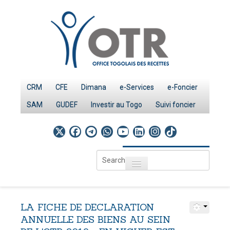
CRM
CFE
Dimana
e-Services
e-Foncier
SAM
GUDEF
Investir au Togo
Suivi foncier
Search
Toggle navigation
...
Accueil
Page d'Accueil
LA
FICHE
DE
DECLARATION
IMPÔTS
ANNUELLE
DES
BIENS
AU
SEIN
Le système fiscal