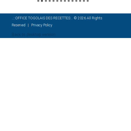
..::OFFICE TOGOLAIS DES RECETTES:..
©
2026
All Rights
Reserved
Privacy Policy
Back to desktop version