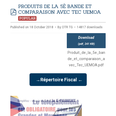
NAMISATION
PRODUITS DE LA 5È BANDE ET
-
Tuesday, 14 July 2026 10:30
July 2026 17:30
COMPARAISON AVEC TEC UEMOA
DOUANES
pdf
Douane Togolaise
POPULAR
Published on 18 October 2018
By
OTR TG
14817 downloads
CADASTRE &
Conserv. Foncière
Download
(
pdf,
241 KB
)
ACTUALITES
Produit_de_la_5e_ban
Toute l'actualité!
de_et_comparaison_a
DOCUMENTATION
vec_Tec_UEMOA.pdf
Toute la Documentation
→Répertoire Fiscal ←
CONTACT
Contactez OTR