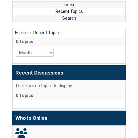
(GENRE)
Index
 LA DYNAMISATION
-
Tuesday, 14 July 2026 10:30
July 2026 17:30
Recent Topics
DOUANES
Search
Douane Togolaise
Forum
Recent Topics
CADASTRE &
0
Topics
Conserv. Foncière
ACTUALITES
Toute l'actualité!
Recent Discussions
DOCUMENTATION
Toute la Documentation
There are no topics to display.
0
Topics
CONTACT
Contactez OTR
Who Is Online