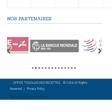
NOS
PARTENAIRES
..::OFFICE TOGOLAIS DES RECETTES:..
©
2026
All Rights
Reserved
Privacy Policy
Back to desktop version