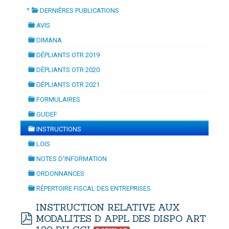
▼
DERNIÈRES PUBLICATIONS
NAMISATION
-
Tuesday, 14 July 2026 10:30
July 2026 17:30
folder
DOUANES
AVIS
folder
Douane Togolaise
DIMANA
folder
DÉPLIANTS OTR 2019
CADASTRE &
folder
DÉPLIANTS OTR 2020
Conserv. Foncière
folder
DÉPLIANTS OTR 2021
folder
ACTUALITES
FORMULAIRES
Toute l'actualité!
folder
GUDEF
folder
DOCUMENTATION
INSTRUCTIONS
folder
Toute la Documentation
LOIS
folder
NOTES D'INFORMATION
CONTACT
folder
ORDONNANCES
Contactez OTR
folder
RÉPERTOIRE FISCAL DES ENTREPRISES
folder
INSTRUCTION RELATIVE AUX
MODALITES D APPL DES DISPO ART