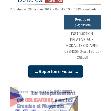
pdf
120 DU CGI
POPULAR
Published on 29 January 2019
By
OTR TG
5333 downloads
Download
(
pdf,
313 KB
)
INSTRUCTION-
RELATIVE-AUX-
MODALITES-D-APPL-
DES-DISPO-art.120-du-
CGI.pdf
→Répertoire Fiscal ←