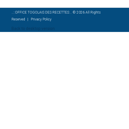
..::OFFICE TOGOLAIS DES RECETTES:..
©
2026
All Rights
Reserved
Privacy Policy
Back to desktop version