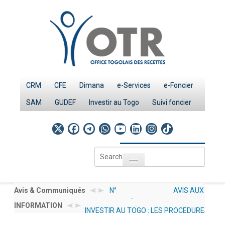
CRM
CFE
Dimana
e-Services
e-Foncier
SAM
GUDEF
Investir au Togo
Suivi foncier
Search
Toggle navigation
...
Accueil
Page d'Accueil
ON D’INTÉRÊT AMI N°
Avis & Communiqués
AVIS AUX OPÉRATEURS ÉCONO
LES STATISTIQUES GENRE OTR SERVICES 20
PRMP/CGMaP POUR LE RECRUTEMENT
INFORMATION
012/2026/OTR/CG/CDDI RELATIF
INVESTIR AU TOGO : LES PROCEDURES
PUBLIEES SOUS : DOCUMENTATION → NOS 
IMPÔTS
ULTANT RESSOURCES HUMAINES EN
DÉCLARATIONS À UN UNIQUE 
(GENRE)
Le système fiscal