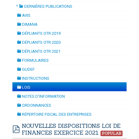
▼
DERNIÈRES PUBLICATIONS
ATION
-
Tuesday, 14 July 2026 10:30
July 2026 17:30
folder
DOUANES
AVIS
folder
Douane Togolaise
DIMANA
folder
DÉPLIANTS OTR 2019
CADASTRE &
folder
DÉPLIANTS OTR 2020
Conserv. Foncière
folder
DÉPLIANTS OTR 2021
folder
ACTUALITES
FORMULAIRES
Toute l'actualité!
folder
GUDEF
folder
DOCUMENTATION
INSTRUCTIONS
folder
Toute la Documentation
LOIS
folder
NOTES D'INFORMATION
CONTACT
folder
ORDONNANCES
Contactez OTR
folder
RÉPERTOIRE FISCAL DES ENTREPRISES
folder
NOUVELLES DISPOSITIONS LOI DE
FINANCES EXERCICE 2021
POPULAR
pdf