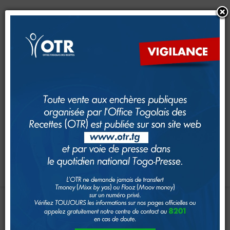
CRM
CFE
Dimana
e-Services
e-Foncier
SAM
GUDEF
Investir au Togo
Suivi foncier
Rechercher
Toggle navigation
Accueil
Page d'Accueil
IFFD-OTR
:
REMISE
DE
DIPLÔMES
IMPÔTS
À
LA
5E
PROMOTION
Le système fiscal