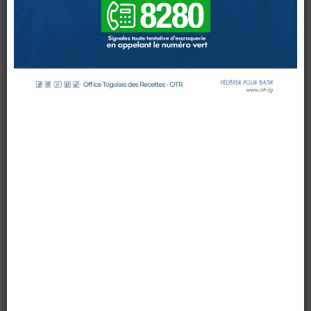
par OTR TG
le 23 septembre 2024
DOUANES
Affichages : 3069
Douane Togolaise
CADASTRE &
Conserv. Foncière
ACTUALITES
Toute l'actualité!
DOCUMENTATION
Toute la Documentation
CONTACT
Contactez OTR
0 Comments
L’Office Togolais des Recettes (OTR) a procédé le
vendredi 20 septembre 2024, à l’Agora Senghor à