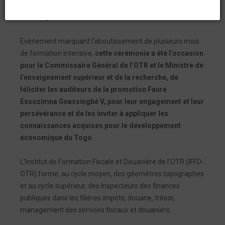
Lomé, à la remise officielle de diplômes aux auditeurs
e
de la 5
promotion de son institut de formation.
Evènement marquant l’aboutissement de plusieurs mois
de formation intensive,
cette cérémonie a été l’occasion
pour le Commissaire Général de l’OTR et le Ministre de
l’enseignement supérieur et de la recherche, de
féliciter les auditeurs de la promotion Faure
Essozimna Gnassingbé V, pour leur engagement et leur
persévérance et de les inviter à appliquer les
connaissances acquises pour le développement
économique du Togo.
L’Institut de Formation Fiscale et Douanière de l’OTR (IFFD-
OTR) forme, au cycle moyen, des géomètres topographes
et au cycle supérieur, des Inspecteurs des finances
publiques dans les filières impôts, douane, trésor,
management des services fiscaux et douaniers.