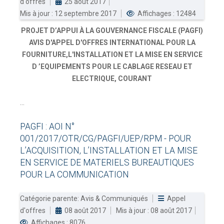
d'offres
25 août 2017
Mis à jour : 12 septembre 2017
Affichages : 12484
PROJET D’APPUI À LA GOUVERNANCE FISCALE (PAGFI)
AVIS D'APPEL D'OFFRES INTERNATIONAL POUR LA
FOURNITURE,L'INSTALLATION ET LA MISE EN SERVICE
D ’EQUIPEMENTS POUR LE CABLAGE RESEAU ET
ELECTRIQUE, COURANT
...
PAGFI
:
AOI
N°
001/2017/OTR/CG/PAGFI/UEP/RPM
-
POUR
L’ACQUISITION,
L’INSTALLATION
ET
LA
MISE
EN
SERVICE
DE
MATERIELS
BUREAUTIQUES
POUR
LA
COMMUNICATION
Catégorie parente:
Avis & Communiqués
Appel
d'offres
08 août 2017
Mis à jour : 08 août 2017
Affichages : 8076