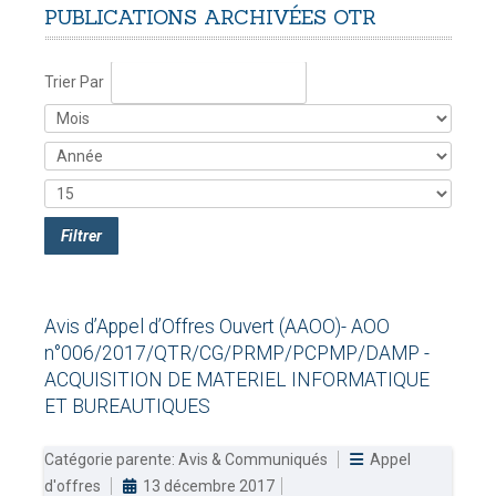
PUBLICATIONS
ARCHIVÉES
OTR
RELATIF À L'EXCLUSIVITÉ DES
DOUANES
DÉCLARATIONS À UN UNIQUE
Douane Togolaise
Trier Par
CHARGEMENT
-
mercredi, 29
CADASTRE &
juillet 2026 17:30
Conserv. Foncière
ACTUALITES
Toute l'actualité!
Filtrer
DOCUMENTATION
Toute la Documentation
Avis
d’Appel
d’Offres
Ouvert
(AAOO)-
AOO
n°006/2017/QTR/CG/PRMP/PCPMP/DAMP
-
CONTACT
ACQUISITION
DE
MATERIEL
INFORMATIQUE
Contactez OTR
ET
BUREAUTIQUES
Catégorie parente:
Avis & Communiqués
Appel
d'offres
13 décembre 2017