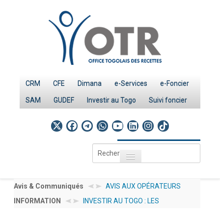
CRM
CFE
Dimana
e-Services
e-Foncier
SAM
GUDEF
Investir au Togo
Suivi foncier
Rechercher
Toggle navigation
Accueil
Page d'Accueil
Avis & Communiqués
AVIS AUX OPÉRATEURS
INFORMATION
INVESTIR AU TOGO : LES
ÉCONOMIQUES N°
IMPÔTS
PROCEDURES
012/2026/OTR/CG/CDDI
Le système fiscal