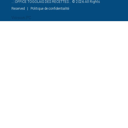
..::OFFICE TOGOLAIS DES RECETTES:..
©
2026
All Rights
Reserved
Politique de confidentialité
Version PC