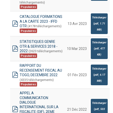
téléchargements)
Populaires
CATALOGUE FORMATIONS
Télécharger
A LA CARTE 2023 - IFFD
13 Avr 2023
(
pdf,
1.71
OTR
(4178 téléchargements)
pdf
MB
)
Populaires
STATISTIQUES GENRE
Télécharger
OTR & SERVICES 2018 -
10 Mar 2023
(
pdf,
477
2022
(2623 téléchargements)
pdf
KB
)
Populaires
RAPPORT DU
Télécharger
RECENSEMENT FISCAL AU
TOGO, DECEMBRE 2022
01 Fév 2023
(
pdf,
6.17
pdf
(4335 téléchargements)
MB
)
Populaires
APPEL A
COMMUNICATION
DIALOGUE
Télécharger
INTERNATIONAL SUR LA
(
pdf,
503
21 Déc 2022
FISCALITE (DIF), 2EME