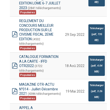
pdf
KB
)
EDITION LOME 6-7 JUILLET
2023
(2841 téléchargements)
Populaires
REGLEMENT DU
CONCOURS MEILLEUR
Télécharger
PRODUCTION SUR LE
CIVISME FISCAL 2EME
(
pdf,
735
29 Sep 2022
pdf
EDITION
(4532
KB
)
téléchargements)
Populaires
CATALOGUE FORMATION
Télécharger
A LA CARTE - IFFD
OTR2022
18 Aoû 2022
(3722
(
pdf,
4.04
pdf
téléchargements)
MB
)
Populaires
MAGAZINE OTR-ACTU
Télécharger
N°014 - Juillet-Décembre
19 Mai 2022
(
pdf,
3.26
2021
(4386 téléchargements)
pdf
MB
)
Populaires
APPEL A