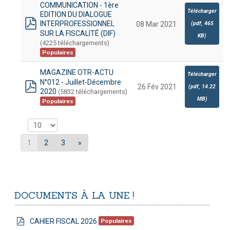
COMMUNICATION - 1ère
Télécharger
EDITION DU DIALOGUE
INTERPROFESSIONNEL
(
pdf,
465
08 Mar 2021
pdf
SUR LA FISCALITÉ (DIF)
KB
)
(4225 téléchargements)
Populaires
MAGAZINE OTR-ACTU
Télécharger
N°012 - Juillet-Décembre
26 Fév 2021
(
pdf,
14.22
2020
(5832 téléchargements)
pdf
MB
)
Populaires
1
2
3
»
DOCUMENTS
À
LA
UNE
!
CAHIER FISCAL 2026
Populaires
pdf