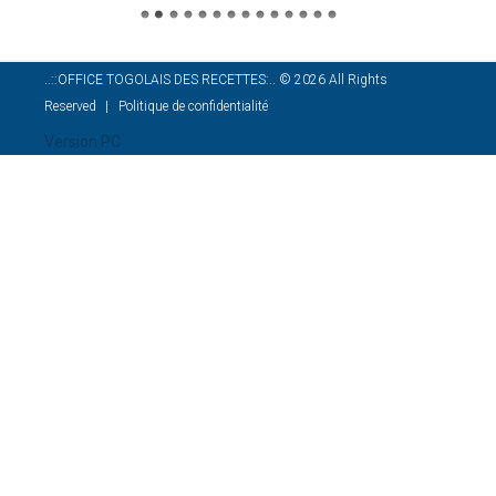
..::OFFICE TOGOLAIS DES RECETTES:..
©
2026
All Rights
Reserved
Politique de confidentialité
Version PC