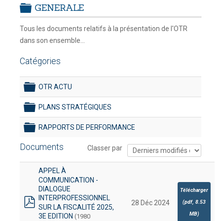
GENERALE
RELATIF À L'EXCLUSIVITÉ DES
folder
DOUANES
DÉCLARATIONS À UN UNIQUE
Tous les documents relatifs à la présentation de l'OTR
Douane Togolaise
CHARGEMENT
-
dans son ensemble...
mercredi, 29
CADASTRE &
juillet 2026 17:30
Catégories
Conserv. Foncière
OTR ACTU
ACTUALITES
folder
Toute l'actualité!
PLANS STRATÉGIQUES
folder
DOCUMENTATION
RAPPORTS DE PERFORMANCE
Toute la Documentation
folder
Documents
Classer par
CONTACT
Contactez OTR
APPEL À
COMMUNICATION -
DIALOGUE
Télécharger
INTERPROFESSIONNEL
(
pdf,
8.53
28 Déc 2024
SUR LA FISCALITÉ 2025,
pdf
MB
)
3E EDITION
(1980