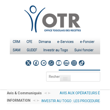
CRM
CFE
Dimana
e-Services
e-Foncier
SAM
GUDEF
Investir au Togo
Suivi foncier
Rechercher
Toggle navigation
Accueil
Page d'Accueil
Avis & Communiqués
AVIS AUX OPÉRATEURS
INFORMATION
INVESTIR AU TOGO : LES
ÉCONOMIQUES N°
IMPÔTS
PROCEDURES
012/2026/OTR/CG/CDDI
Le système fiscal