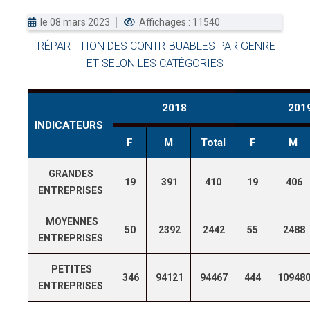
le 08 mars 2023
Affichages : 11540
DOUANES
RÉPARTITION DES CONTRIBUABLES PAR GENRE
Douane Togolaise
ET SELON LES CATÉGORIES
CADASTRE &
Conserv. Foncière
2018
201
INDICATEURS
ACTUALITES
F
M
Total
F
M
Toute l'actualité!
DOCUMENTATION
GRANDES
19
391
410
19
406
ENTREPRISES
Toute la Documentation
CONTACT
MOYENNES
50
2392
2442
55
2488
ENTREPRISES
Contactez OTR
PETITES
346
94121
94467
444
10948
ENTREPRISES