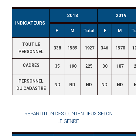
2018
2019
INDICATEURS
F
M
Total
F
M
To
TOUT LE
338
1589
1927
346
1570
1
PERSONNEL
CADRES
35
190
225
30
187
2
PERSONNEL
ND
ND
ND
ND
ND
DU CADASTRE
RÉPARTITION DES CONTENTIEUX SELON
LE GENRE