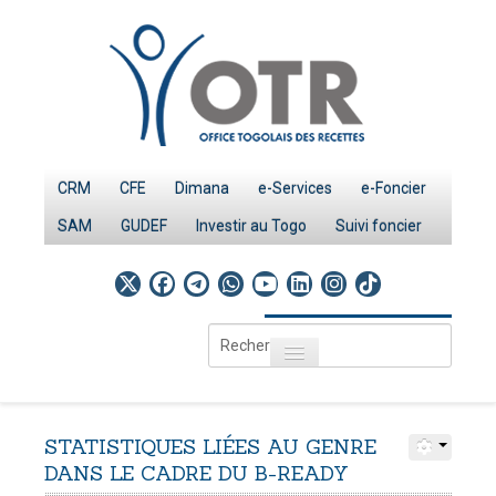
CRM
CFE
Dimana
e-Services
e-Foncier
SAM
GUDEF
Investir au Togo
Suivi foncier
Rechercher
Toggle navigation
Accueil
Page d'Accueil
STATISTIQUES
LIÉES
AU
GENRE
IMPÔTS
DANS
LE
CADRE
DU
B-READY
Le système fiscal