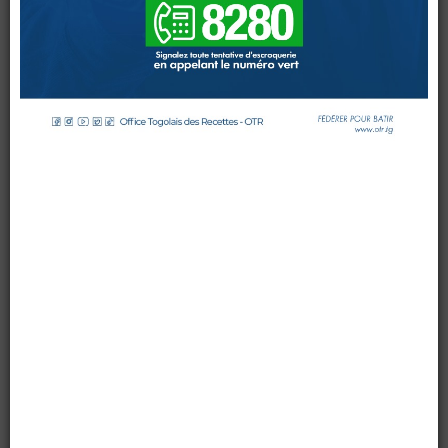
MOTEUR
(TVM)
DOUANES
par OTR TG
le 13 janvier 2022
Douane Togolaise
Mis à jour : 13 janvier 2022
Affichages : 23020
CADASTRE &
Conserv. Foncière
ACTUALITES
Toute l'actualité!
DOCUMENTATION
Toute la Documentation
LES NOUVEAUX TARIFS DE LA TAXE SUR LES
VEHICULES A MOTEUR (TVM) - 2022...
CONTACT
Contactez OTR
Téléchargez la nouvelle grille tarifaire de la TVM.
Payez dès aujourd'hui votre TVM, engagez-vous pour
la modernisation des infrastructures routières de
notre pays.