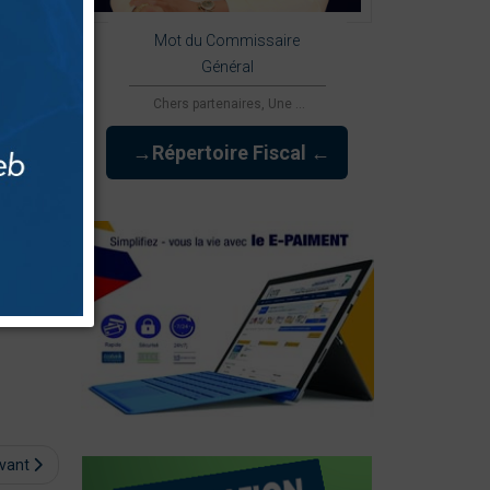
Mot du Commissaire
Général
Chers partenaires, Une ...
→Répertoire Fiscal ←
 du
 22 61 51
ivant