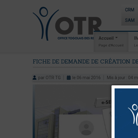
CRM
SAM
Accueil
I
Page d'Accueil
Le
FICHE
DE
DEMANDE
DE
CRÉATION
D
par OTR TG
le 06 mai 2016
Mis à jour : 04