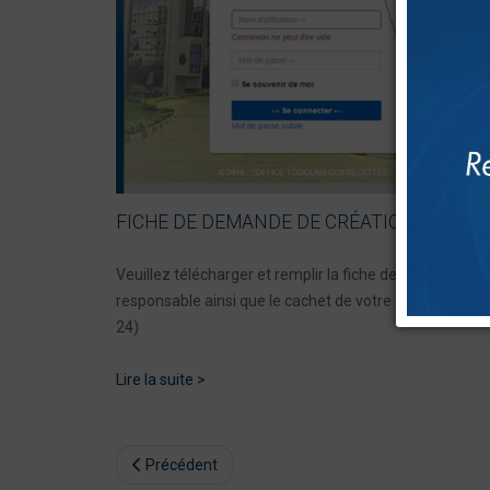
FICHE DE DEMANDE DE CRÉATION DE COM
Veuillez télécharger et remplir la fiche de demande de
responsable ainsi que le cachet de votre entreprise et
24)
Lire la suite >
Précédent