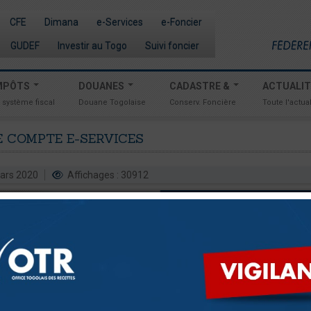
CFE
Dimana
e-Services
e-Foncier
GUDEF
Investir au Togo
Suivi foncier
MPÔTS
DOUANES
CADASTRE &
ACTUALI
 système fiscal
Douane Togolaise
Conserv. Foncière
Toute l'actual
E
COMPTE
E-SERVICES
 mars 2020
Affichages : 30912