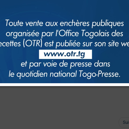
PTE E-SERVICES
 création de comptes e-services completer par la signature et contacts
 déposer à la réception du commissariat des Impôts (ligne directe : +228
Su