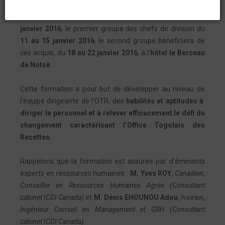
formation à l’intention de ses directeurs et chefs de
division. Après les directeurs l’année dernière puis le
8
janvier 2016
, le premier groupe des chefs de division du
11 au 15 janvier 2016
, le second groupe bénéficiera de
ces acquis, du
18 au 22 janvier 2016
, à l’
hôtel le Berceau
de Notsè
.
Cette formation a pour but de développer au niveau de
l’équipe dirigeante de l’OTR, des
habilités et aptitudes à
diriger le personnel et à relever efficacement le défi du
changement caractérisant l’Office Togolais des
Recettes.
Rappelons que la formation est assurée par d’éminents
experts en ressources humaines :
M. Yves ROY
,
Canadien,
Conseiller en Ressources Humaines Agrée (Consultant
cabinet ICDI Canada)
et
M. Dénis EHOUNOU Adou
,
Ivoirien,
Ingénieur Conseil en Management et GRH (Consultant
cabinet ICDI Canada)
.