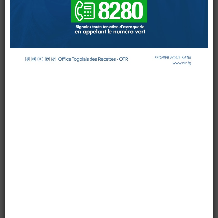
DES
RECETTES
FORMES
EN
OPTIMISATION
DES
PRATIQUES
DOUANES
MANAGERIALES
Douane Togolaise
par OTR
le 19 janvier 2016
CADASTRE &
Mis à jour : 19 janvier 2016
Affichages : 10259
Conserv. Foncière
ACTUALITES
Toute l'actualité!
DOCUMENTATION
Toute la Documentation
CONTACT
Contactez OTR
0 Comments
L’Office Togolais des Recettes (OTR) organise une série de