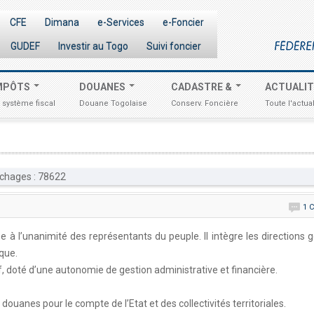
CFE
Dimana
e-Services
e-Foncier
GUDEF
Investir au Togo
Suivi foncier
MPÔTS
DOUANES
CADASTRE &
ACTUALI
 système fiscal
Douane Togolaise
Conserv. Foncière
Toute l'actual
ichages : 78622
1 
 à l’unanimité des représentants du peuple. Il intègre les directions 
que.
f, doté d’une autonomie de gestion administrative et financière.
 douanes pour le compte de l’Etat et des collectivités territoriales.