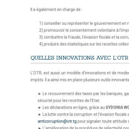
Il a également en charge de :
1) conseiller ou représenter le gouvernement en m
2) promouvoir le consentement volontaire à l’impô
3) combattre la fraude, l’évasion fiscale et la corru
4) produire des statistiques sur les recettes collec
QUELLES INNOVATIONS AVEC L'OTR
L’OTR, est aussi un modèle d’innovations et de modern
impôts. Il a ainsi mis en place plusieurs outils innovan
► Le recouvrement des taxes par les banques, ga
sécurité pour les recettes de l’Etat.
► Les déclarations en ligne, grâce au
SYDONIA W
► La lutte contre la corruption et l’évasion fisca
anticorruption@otr.tg
pour signaler toute attitude
► L’amélioration de la procédure de sélectivité po