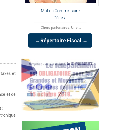
Mot du Commissaire
Général
Chers partenaires, Une ...
→Répertoire Fiscal ←
 taxes et
nce et de
 ;
ctronique