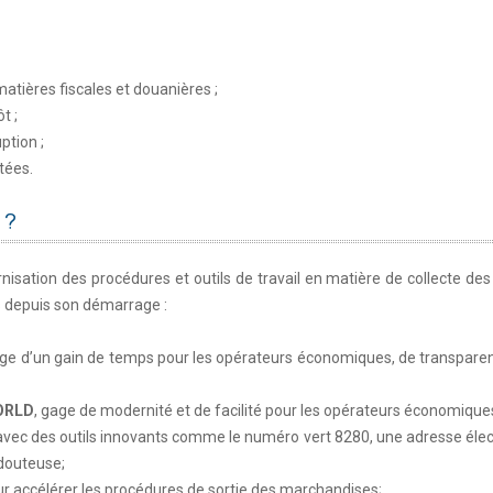
atières fiscales et douanières ;
t ;
ption ;
tées.
 ?
isation des procédures et outils de travail en matière de collecte des
ts depuis son démarrage :
ge d’un gain de temps pour les opérateurs économiques, de transpare
ORLD
, gage de modernité et de facilité pour les opérateurs économiques
le avec des outils innovants comme le numéro vert 8280, une adresse éle
 douteuse;
ur accélérer les procédures de sortie des marchandises;