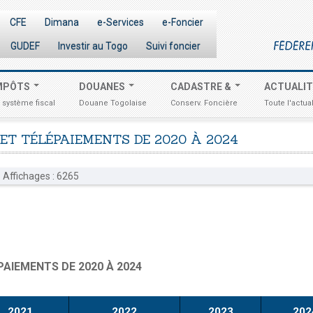
CFE
Dimana
e-Services
e-Foncier
GUDEF
Investir au Togo
Suivi foncier
MPÔTS
DOUANES
CADASTRE &
ACTUALI
 système fiscal
Douane Togolaise
Conserv. Foncière
Toute l'actual
ET
TÉLÉPAIEMENTS
DE
2020
À
2024
Affichages : 6265
PAIEMENTS DE 2020 À 2024
2021
2022
2023
202