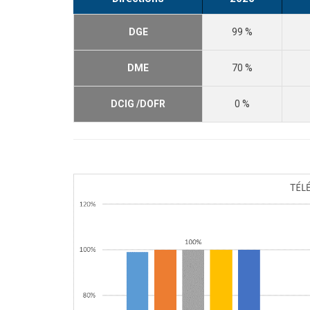
DGE
99 %
DME
70 %
DCIG /DOFR
0 %