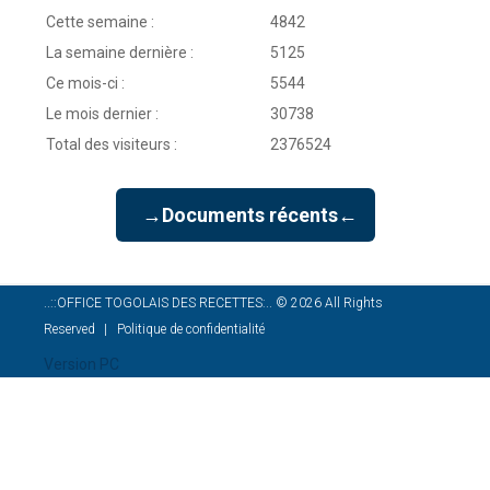
Cette semaine :
4842
La semaine dernière :
5125
Ce mois-ci :
5544
Le mois dernier :
30738
Total des visiteurs :
2376524
→Documents récents←
..::OFFICE TOGOLAIS DES RECETTES:..
©
2026
All Rights
Reserved
Politique de confidentialité
Version PC