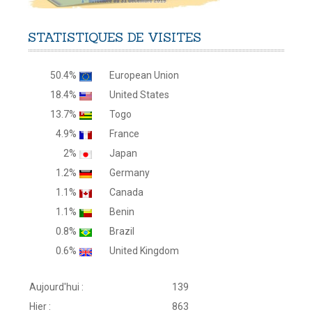
STATISTIQUES
DE
VISITES
50.4%
European Union
18.4%
United States
13.7%
Togo
4.9%
France
2%
Japan
1.2%
Germany
1.1%
Canada
1.1%
Benin
0.8%
Brazil
0.6%
United Kingdom
Aujourd'hui :
139
Hier :
863