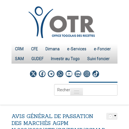
CRM
CFE
Dimana
e-Services
e-Foncier
SAM
GUDEF
Investir au Togo
Suivi foncier
Rechercher
Toggle navigation
Accueil
Page d'Accueil
AVIS
GÉNÉRAL
DE
PASSATION
IMPÔTS
DES
MARCHÉS
AGPM
Le système fiscal