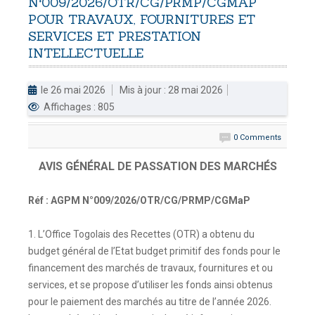
N°009/2026/OTR/CG/PRMP/CGMAP
POUR
TRAVAUX,
FOURNITURES
ET
DOUANES
SERVICES
ET
PRESTATION
Douane Togolaise
INTELLECTUELLE
CADASTRE &
le 26 mai 2026
Mis à jour : 28 mai 2026
Conserv. Foncière
Affichages : 805
ACTUALITES
0 Comments
Toute l'actualité!
AVIS GÉNÉRAL DE PASSATION DES MARCHÉS
DOCUMENTATION
Toute la Documentation
Réf : AGPM N°009/2026/OTR/CG/PRMP/CGMaP
CONTACT
1. L’Office Togolais des Recettes (OTR) a obtenu du
Contactez OTR
budget général de l’Etat budget primitif des fonds pour le
financement des marchés de travaux, fournitures et ou
services, et se propose d’utiliser les fonds ainsi obtenus
pour le paiement des marchés au titre de l’année 2026.