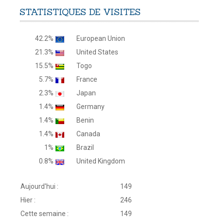
STATISTIQUES
DE
VISITES
42.2%
European Union
21.3%
United States
15.5%
Togo
5.7%
France
2.3%
Japan
1.4%
Germany
1.4%
Benin
1.4%
Canada
1%
Brazil
0.8%
United Kingdom
Aujourd'hui :
149
Hier :
246
Cette semaine :
149