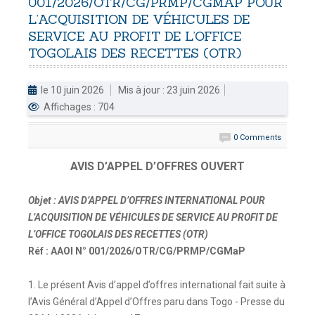
001/2026/OTR/CG/PRMP/CGMAP
POUR
L’ACQUISITION
DE
VÉHICULES
DE
DOUANES
SERVICE
AU
PROFIT
DE
L’OFFICE
Douane Togolaise
TOGOLAIS
DES
RECETTES
(OTR)
CADASTRE &
le 10 juin 2026
Mis à jour : 23 juin 2026
Conserv. Foncière
Affichages : 704
ACTUALITES
0 Comments
Toute l'actualité!
AVIS D’APPEL D’OFFRES OUVERT
DOCUMENTATION
Toute la Documentation
Objet : AVIS D’APPEL D’OFFRES INTERNATIONAL POUR
L’ACQUISITION DE VÉHICULES DE SERVICE AU PROFIT DE
CONTACT
L’OFFICE TOGOLAIS DES RECETTES (OTR)
Contactez OTR
Réf : AAOI N° 001/2026/OTR/CG/PRMP/CGMaP
1. Le présent Avis d’appel d’offres international fait suite à
l’Avis Général d’Appel d’Offres paru dans Togo - Presse du