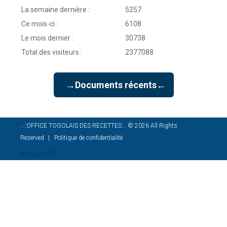
La semaine dernière :
5257
Ce mois-ci :
6108
Le mois dernier :
30738
Total des visiteurs :
2377088
→Documents récents←
..::OFFICE TOGOLAIS DES RECETTES:..
©
2026
All Rights
Reserved
Politique de confidentialité
Version PC