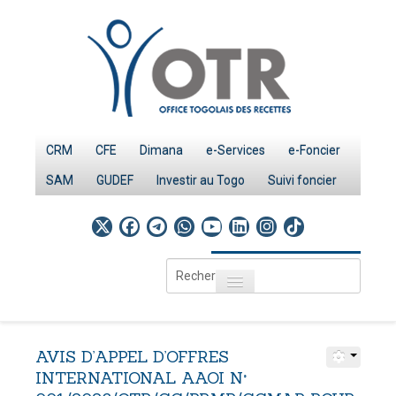
CRM
CFE
Dimana
e-Services
e-Foncier
SAM
GUDEF
Investir au Togo
Suivi foncier
Rechercher
Toggle navigation
Accueil
Page d'Accueil
AVIS
D’APPEL
D’OFFRES
IMPÔTS
INTERNATIONAL
AAOI
N°
Le système fiscal