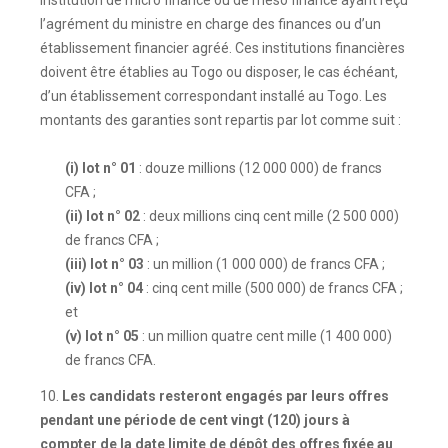
institution de micro finance ou de méso finance ayant reçu
l’agrément du ministre en charge des finances ou d’un
établissement financier agréé. Ces institutions financières
doivent être établies au Togo ou disposer, le cas échéant,
d’un établissement correspondant installé au Togo. Les
montants des garanties sont repartis par lot comme suit :
(i) lot n° 01
: douze millions (12 000 000) de francs
CFA ;
(ii) lot n° 02
: deux millions cinq cent mille (2 500 000)
de francs CFA ;
(iii) lot n° 03
: un million (1 000 000) de francs CFA ;
(iv) lot n° 04
: cinq cent mille (500 000) de francs CFA ;
et
(v) lot n° 05
: un million quatre cent mille (1 400 000)
de francs CFA.
10.
Les candidats resteront engagés par leurs offres
pendant une période de cent vingt (120) jours à
compter de la date limite de dépôt des offres fixée au