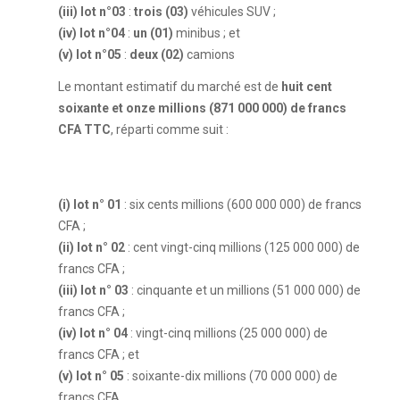
(iii) lot n°03
:
trois (03)
véhicules SUV ;
(iv) lot n°04
:
un (01)
minibus ; et
(v) lot n°05
:
deux (02)
camions
Le montant estimatif du marché est de
huit cent
soixante et onze millions (871 000 000) de francs
CFA TTC
, réparti comme suit :
(i) lot n° 01
: six cents millions (600 000 000) de francs
CFA ;
(ii) lot n° 02
: cent vingt-cinq millions (125 000 000) de
francs CFA ;
(iii) lot n° 03
: cinquante et un millions (51 000 000) de
francs CFA ;
(iv) lot n° 04
: vingt-cinq millions (25 000 000) de
francs CFA ; et
(v) lot n° 05
: soixante-dix millions (70 000 000) de
francs CFA.