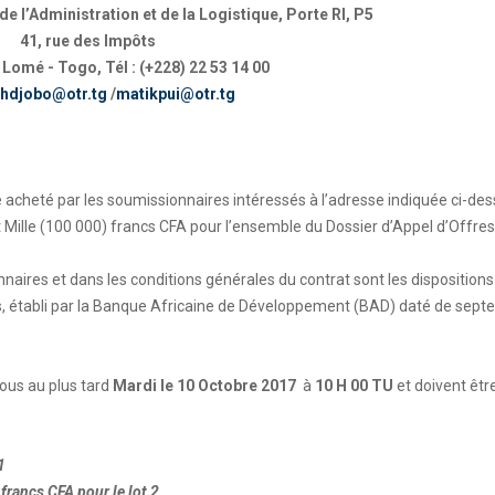
 de l’Administration et de la Logistique, Porte RI, P5
41, rue des Impôts
 Lomé - Togo, Tél : (+228) 22 53 14 00
hdjobo@otr.tg
/
matikpui@otr.tg
e acheté par les soumissionnaires intéressés à l’adresse indiquée ci-de
Mille (100 000) francs CFA pour l’ensemble du Dossier d’Appel d’Offres
nnaires et dans les conditions générales du contrat sont les dispositions
iens, établi par la Banque Africaine de Développement (BAD) daté de sep
sous au plus tard
Mardi le 10 Octobre 2017
à
10 H 00 TU
et doivent êtr
1
francs CFA pour le lot 2