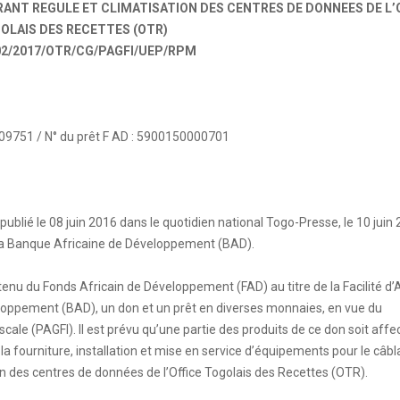
RANT REGULE ET CLIMATISATION DES CENTRES DE DONNEES DE L’
OLAIS DES RECETTES (OTR)
002/2017/OTR/CG/PAGFI/UEP/RPM
09751 / N° du prêt F AD : 5900150000701
ié le 08 juin 2016 dans le quotidien national Togo-Presse, le 10 juin
 la Banque Africaine de Développement (BAD).
nu du Fonds Africain de Développement (FAD) au titre de la Facilité d’
eloppement (BAD), un don et un prêt en diverses monnaies, en vue du
cale (PAGFI). Il est prévu qu’une partie des produits de ce don soit aff
 la fourniture, installation et mise en service d’équipements pour le câb
ion des centres de données de l’Office Togolais des Recettes (OTR).