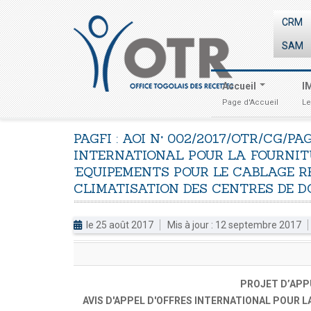
CRM
SAM
Accueil
I
Page d'Accueil
Le
PAGFI
:
AOI
N°
002/2017/OTR/CG/PA
INTERNATIONAL
POUR
LA
FOURNIT
’EQUIPEMENTS
POUR
LE
CABLAGE
R
CLIMATISATION
DES
CENTRES
DE
D
le 25 août 2017
Mis à jour : 12 septembre 2017
PROJET D’APPU
AVIS D'APPEL D'OFFRES INTERNATIONAL POUR L