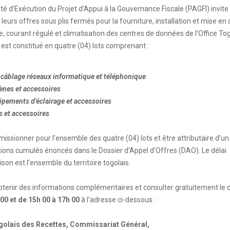
ité d’Exécution du Projet d’Appui à la Gouvernance Fiscale (PAGFI) invite 
leurs offres sous plis fermés pour la fourniture, installation et mise en 
, courant régulé et climatisation des centres de données de l’Office Tog
st constitué en quatre (04) lots comprenant :
r câblage réseaux informatique et téléphonique
gènes et accessoires
uipements d’éclairage et accessoires
s et accessoires
issionner pour l’ensemble des quatre (04) lots et être attributaire d’un
fications cumulés énoncés dans le Dossier d’Appel d’Offres (DAO). Le délai
aison est l’ensemble du territoire togolais.
obtenir des informations complémentaires et consulter gratuitement le 
00 et de 15h 00 à 17h 00
à l’adresse ci-dessous :
ogolais des Recettes, Commissariat Général,