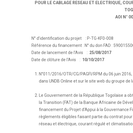
POUR LE CABLAGE RESEAU ET ELECTRIQUE, COU
TOG
AOI N° 
N° d’identification du projet : P-TG-KF0-008
Référence du financement : N° du don FAD : 59001550
Date de lancement de l’Avis :
25/08/2017
Date de clôture de l'Avis :
10/10/2017
N°011/2016/OTR/CG/PAGFI/RPM du 06 juin 2016, publ
dans UNDB Online et sur le site web du groupe de
Le Gouvernement de la République Togolaise a obte
la Transition (FAT) de la Banque Africaine de Dév
financement du Projet d’Appui à la Gouvernance Fis
règlements éligibles faisant partie du contrat pour
réseau et électrique, courant régulé et climatisat