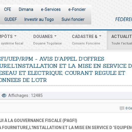
CFE
Dimana
e-Services
e-Foncier
GUDEF
Investir au Togo
Suivi foncier
MPÔTS
DOUANES
CADASTRE &
ACTUALI
 système fiscal
Douane Togolaise
Conserv. Foncière
Toute l'actual
GFI/UEP/RPM
-
AVIS
D'APPEL
D'OFFRES
URE,L'INSTALLATION
ET
LA
MISE
EN
SERVICE
D
ESEAU
ET
ELECTRIQUE,
COURANT
REGULE
ET
ONNEES
DE
L’OTR
Affichages : 12485
0 C
I À LA GOUVERNANCE FISCALE (PAGFI)
A FOURNITURE,L'INSTALLATION ET LA MISE EN SERVICE D ’EQUIP