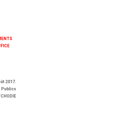
EMENTS
FFICE
oût 2017.
 Publics
 TCHODIE