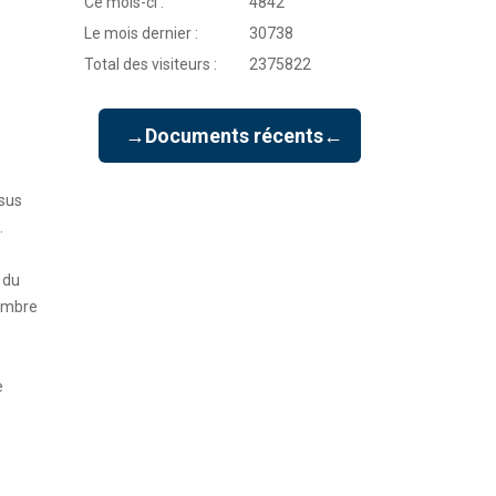
Ce mois-ci :
4842
Le mois dernier :
30738
Total des visiteurs :
2375822
→Documents récents←
ssus
.
 du
tembre
e