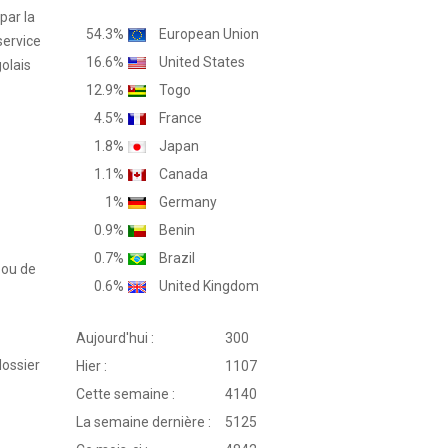
par la
54.3%
European Union
service
16.6%
United States
olais
12.9%
Togo
4.5%
France
1.8%
Japan
1.1%
Canada
1%
Germany
0.9%
Benin
0.7%
Brazil
 ou de
0.6%
United Kingdom
Aujourd'hui :
300
dossier
Hier :
1107
Cette semaine :
4140
La semaine dernière :
5125