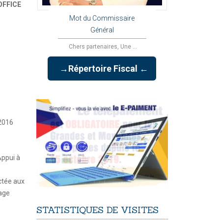
OFFICE
Mot du Commissaire
Général
Chers partenaires, Une ...
→Répertoire Fiscal ←
 2016
Appui à
ectée aux
lage
STATISTIQUES
DE
VISITES