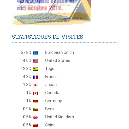
STATISTIQUES
DE
VISITES
57.8%
European Union
14.6%
United States
12.3%
Togo
4.3%
France
1.8%
Japan
1%
Canada
1%
Germany
0.9%
Benin
0.5%
United Kingdom
0.5%
China