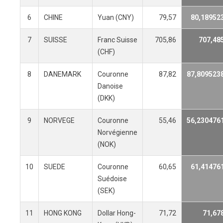
6
CHINE
Yuan (CNY)
79,57
80,18952
7
SUISSE
Franc Suisse
705,86
707,48
(CHF)
8
DANEMARK
Couronne
87,82
87,809523
Danoise
(DKK)
9
NORVEGE
Couronne
55,46
56,230476
Norvégienne
(NOK)
10
SUEDE
Couronne
60,65
61,41476
Suédoise
(SEK)
11
HONG KONG
Dollar Hong-
71,72
71,67