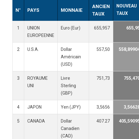
NOUVEAU
ANCIEN
N°
PAYS
MONNAIE
TAUX
TAUX
1
UNION
Euro (Eur)
655,957
655,9
EUROPEENNE
2
U.S.A.
Dollar
557,50
558,8990
Américain
(USD)
3
ROYAUME
Livre
751,73
755,47
UNI
Sterling
(GBP)
4
JAPON
Yen (JPY)
3,5656
3,5662
5
CANADA
Dollar
407.27
405,5909
Canadien
(CAD)