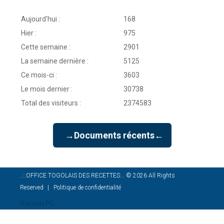
Aujourd'hui :
168
Hier :
975
Cette semaine :
2901
La semaine dernière :
5125
Ce mois-ci :
3603
Le mois dernier :
30738
Total des visiteurs :
2374583
→Documents récents←
..::OFFICE TOGOLAIS DES RECETTES:..
©
2026
All Rights
Reserved
Politique de confidentialité
Version PC