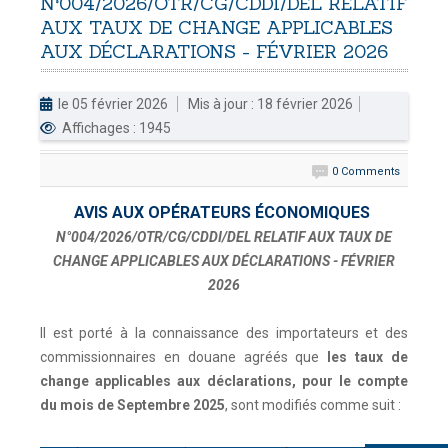
N°004/2026/OTR/CG/CDDI/DEL
RELATIF
AUX
TAUX
DE
CHANGE
APPLICABLES
DOUANES
AUX
DÉCLARATIONS
-
FÉVRIER
2026
Douane Togolaise
le 05 février 2026
Mis à jour : 18 février 2026
CADASTRE &
Affichages : 1945
Conserv. Foncière
0 Comments
ACTUALITES
Toute l'actualité!
AVIS AUX OPÉRATEURS ÉCONOMIQUES
N°004/2026/OTR/CG/CDDI/DEL RELATIF AUX TAUX DE
DOCUMENTATION
CHANGE APPLICABLES AUX DÉCLARATIONS - FÉVRIER
Toute la Documentation
2026
CONTACT
Il est porté à la connaissance des importateurs et des
Contactez OTR
commissionnaires en douane agréés que
les taux de
change applicables aux déclarations, pour le compte
du mois de Septembre 2025
, sont modifiés comme suit :