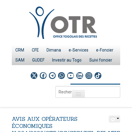
CRM
CFE
Dimana
e-Services
e-Foncier
SAM
GUDEF
Investir au Togo
Suivi foncier
Rechercher
Toggle navigation
Accueil
Page d'Accueil
AVIS
AUX
OPÉRATEURS
IMPÔTS
ÉCONOMIQUES
Le système fiscal