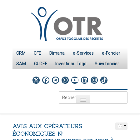
CRM
CFE
Dimana
e-Services
e-Foncier
SAM
GUDEF
Investir au Togo
Suivi foncier
Rechercher
Toggle navigation
Accueil
Page d'Accueil
AVIS
AUX
OPÉRATEURS
IMPÔTS
ÉCONOMIQUES
N°
Le système fiscal