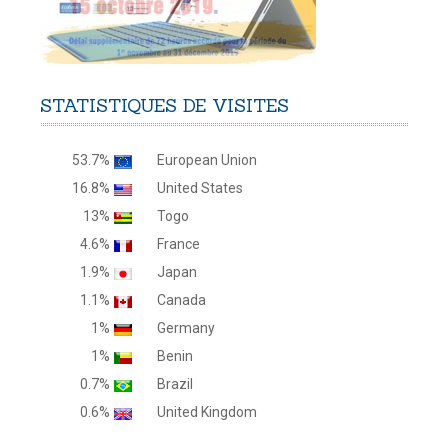
STATISTIQUES
DE
VISITES
53.7%
European Union
16.8%
United States
13%
Togo
4.6%
France
1.9%
Japan
1.1%
Canada
1%
Germany
1%
Benin
0.7%
Brazil
0.6%
United Kingdom