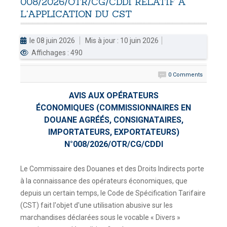
008/2026/OTR/CG/CDDI
RELATIF
À
L'APPLICATION
DU
CST
DOUANES
Douane Togolaise
le 08 juin 2026
Mis à jour : 10 juin 2026
Affichages : 490
CADASTRE &
Conserv. Foncière
0 Comments
ACTUALITES
AVIS AUX OPÉRATEURS
Toute l'actualité!
ÉCONOMIQUES (COMMISSIONNAIRES EN
DOUANE AGRÉÉS, CONSIGNATAIRES,
DOCUMENTATION
IMPORTATEURS, EXPORTATEURS)
Toute la Documentation
N°008/2026/OTR/CG/CDDI
CONTACT
Le Commissaire des Douanes et des Droits Indirects porte
Contactez OTR
à la connaissance des opérateurs économiques, que
depuis un certain temps, le Code de Spécification Tarifaire
(CST) fait l'objet d'une utilisation abusive sur les
marchandises déclarées sous le vocable « Divers »