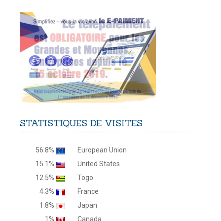
STATISTIQUES
DE
VISITES
56.8%
European Union
15.1%
United States
12.5%
Togo
4.3%
France
1.8%
Japan
1%
Canada