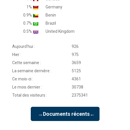
1%
Germany
0.9%
Benin
0.7%
Brazil
0.5%
United Kingdom
Aujourd'hui :
926
Hier :
975
Cette semaine :
3659
La semaine dernière :
5125
Ce mois-ci :
4361
Le mois dernier :
30738
Total des visiteurs :
2375341
→Documents récents←