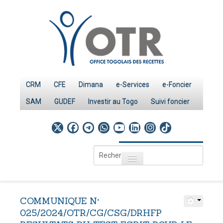
CRM
CFE
Dimana
e-Services
e-Foncier
SAM
GUDEF
Investir au Togo
Suivi foncier
Rechercher
Toggle navigation
Accueil
Page d'Accueil
COMMUNIQUE
N°
IMPÔTS
025/2024/OTR/CG/CSG/DRHFP
Le système fiscal