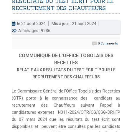
RESULTATS
DU
TEST
ECRIT
POUR
LE
RECRUTEMENT
DES
CHAUFFEURS
DOUANES
Douane Togolaise
le 21 août 2024
Mis à jour : 21 août 2024
Affichages : 9236
CADASTRE &
Conserv. Foncière
0 Comments
ACTUALITES
COMMUNIQUE DE L'OFFICE TOGOLAIS DES
Toute l'actualité!
RECETTES
RELATIF AUX RESULTATS DU TEST ÉCRIT POUR LE
DOCUMENTATION
RECRUTEMENT DES CHAUFFEURS
Toute la Documentation
Le Commissaire Général de l'Office Togolais des Recettles
CONTACT
(OTR) porte à la connaissance des candidats au
Contactez OTR
recrutement des Chauffeurs suivant l'appel à
candidatures externes N011/2024/OTR/CG/CSG/DRHFP
du 07 mars 2024 que les résultats du test écrit sont
disponibles et peuvent être consultés par les candidats