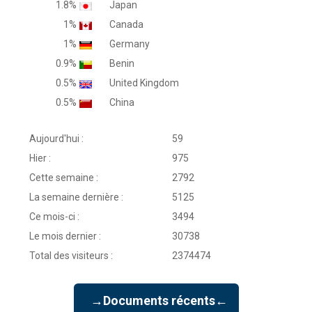
1.8%
Japan
1%
Canada
1%
Germany
0.9%
Benin
0.5%
United Kingdom
0.5%
China
Aujourd'hui :
59
Hier :
975
Cette semaine :
2792
La semaine dernière :
5125
Ce mois-ci :
3494
Le mois dernier :
30738
Total des visiteurs :
2374474
→Documents récents←