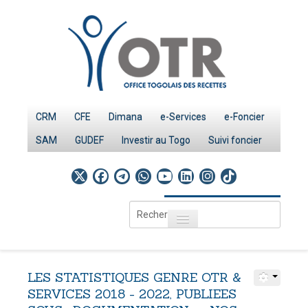
CRM
CFE
Dimana
e-Services
e-Foncier
SAM
GUDEF
Investir au Togo
Suivi foncier
Rechercher
Toggle navigation
Accueil
Page d'Accueil
LES
STATISTIQUES
GENRE
OTR
&
IMPÔTS
SERVICES
2018
-
2022,
PUBLIEES
Le système fiscal