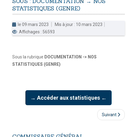
SOUS
:
DOCUMENTATION
→
NOS
STATISTIQUES
(GENRE)
DOUANES
Douane Togolaise
le 09 mars 2023
Mis à jour : 10 mars 2023
Affichages : 56593
CADASTRE &
Conserv. Foncière
ACTUALITES
Sous la rubrique
DOCUMENTATION -> NOS
Toute l'actualité!
STATISTIQUES (GENRE)
DOCUMENTATION
Toute la Documentation
→ Accéder aux statistiques ←
CONTACT
Contactez OTR
Suivant
COMMISSAIRE
GÉNÉRAL