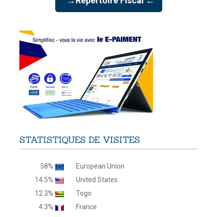
→Répertoire Fiscal ←
STATISTIQUES
DE
VISITES
58%
European Union
14.5%
United States
12.3%
Togo
4.3%
France