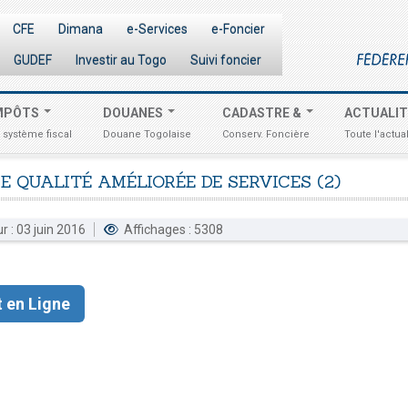
CFE
Dimana
e-Services
e-Foncier
GUDEF
Investir au Togo
Suivi foncier
MPÔTS
DOUANES
CADASTRE &
ACTUALI
 système fiscal
Douane Togolaise
Conserv. Foncière
Toute l'actual
E
QUALITÉ
AMÉLIORÉE
DE
SERVICES
(2)
ur : 03 juin 2016
Affichages : 5308
 en Ligne