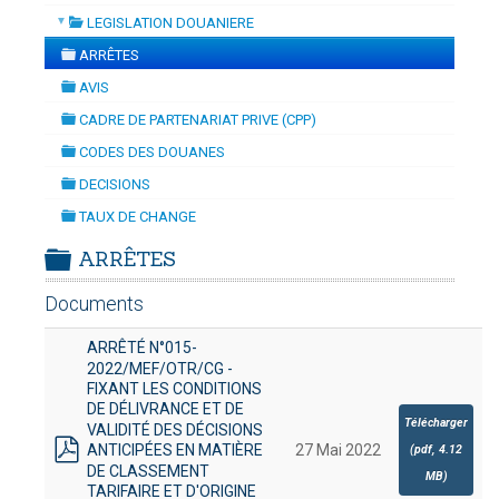
▼
LEGISLATION DOUANIERE
RELATIF À L'EXCLUSIVITÉ DES
folder
DOUANES
ARRÊTES
DÉCLARATIONS À UN UNIQUE
folder
Douane Togolaise
AVIS
CHARGEMENT
-
mercredi, 29
folder
CADRE DE PARTENARIAT PRIVE (CPP)
CADASTRE &
juillet 2026 17:30
folder
CODES DES DOUANES
Conserv. Foncière
folder
DECISIONS
folder
ACTUALITES
TAUX DE CHANGE
Toute l'actualité!
folder
ARRÊTES
DOCUMENTATION
folder
Documents
Toute la Documentation
ARRÊTÉ N°015-
CONTACT
2022/MEF/OTR/CG -
Contactez OTR
FIXANT LES CONDITIONS
DE DÉLIVRANCE ET DE
Télécharger
VALIDITÉ DES DÉCISIONS
27 Mai 2022
ANTICIPÉES EN MATIÈRE
(
pdf,
4.12
pdf
DE CLASSEMENT
MB
)
TARIFAIRE ET D'ORIGINE