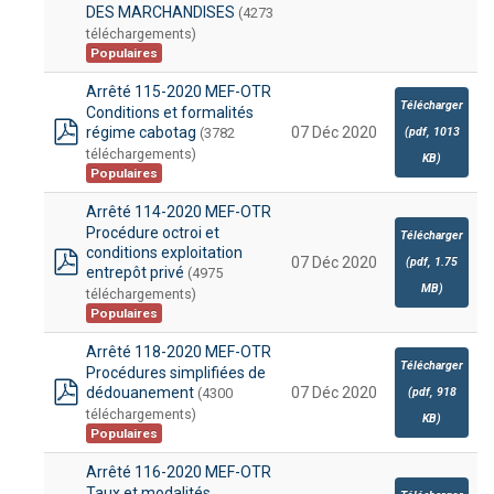
DES MARCHANDISES
(4273
téléchargements)
Populaires
Arrêté 115-2020 MEF-OTR
Télécharger
Conditions et formalités
régime cabotag
07 Déc 2020
(3782
(
pdf,
1013
pdf
téléchargements)
KB
)
Populaires
Arrêté 114-2020 MEF-OTR
Procédure octroi et
Télécharger
conditions exploitation
07 Déc 2020
(
pdf,
1.75
entrepôt privé
(4975
pdf
MB
)
téléchargements)
Populaires
Arrêté 118-2020 MEF-OTR
Télécharger
Procédures simplifiées de
dédouanement
07 Déc 2020
(4300
(
pdf,
918
pdf
téléchargements)
KB
)
Populaires
Arrêté 116-2020 MEF-OTR
Taux et modalités