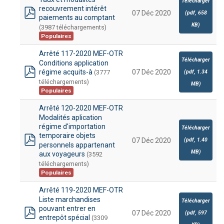
Télécharger
recouvrement intérêt
07 Déc 2020
(
pdf,
658
paiements au comptant
pdf
KB
)
(3987 téléchargements)
Populaires
Arrêté 117-2020 MEF-OTR
Télécharger
Conditions application
régime acquits-à
07 Déc 2020
(3777
(
pdf,
1.34
pdf
téléchargements)
MB
)
Populaires
Arrêté 120-2020 MEF-OTR
Modalités aplication
régime d'importation
Télécharger
temporaire objets
(
pdf,
1.40
07 Déc 2020
personnels appartenant
pdf
MB
)
aux voyageurs
(3592
téléchargements)
Populaires
Arrêté 119-2020 MEF-OTR
Liste marchandises
Télécharger
pouvant entrer en
07 Déc 2020
(
pdf,
597
entrepôt spécial
(3309