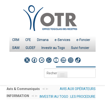
CRM
CFE
Dimana
e-Services
e-Foncier
SAM
GUDEF
Investir au Togo
Suivi foncier
Rechercher
Toggle navigation
Accueil
Page d'Accueil
Avis & Communiqués
AVIS AUX OPÉRATEURS
INFORMATION
INVESTIR AU TOGO : LES
ÉCONOMIQUES N°
IMPÔTS
PROCEDURES
012/2026/OTR/CG/CDDI
Le système fiscal