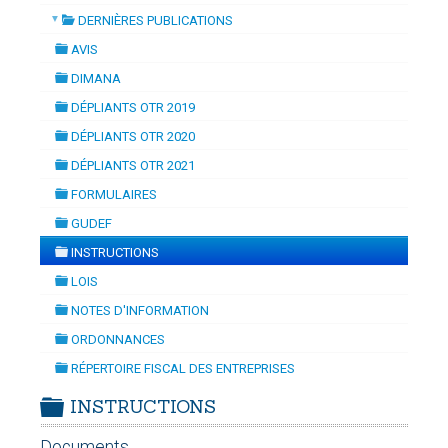
▼
DERNIÈRES PUBLICATIONS
TION
-
mardi, 14 juillet 2026 10:30
juillet 2026 17:30
folder
DOUANES
AVIS
folder
Douane Togolaise
DIMANA
folder
DÉPLIANTS OTR 2019
CADASTRE &
folder
DÉPLIANTS OTR 2020
Conserv. Foncière
folder
DÉPLIANTS OTR 2021
folder
ACTUALITES
FORMULAIRES
Toute l'actualité!
folder
GUDEF
folder
DOCUMENTATION
INSTRUCTIONS
folder
Toute la Documentation
LOIS
folder
NOTES D'INFORMATION
CONTACT
folder
ORDONNANCES
Contactez OTR
folder
RÉPERTOIRE FISCAL DES ENTREPRISES
folder
INSTRUCTIONS
folder
Documents