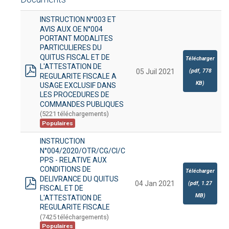
INSTRUCTION N°003 ET
AVIS AUX OE N°004
PORTANT MODALITES
PARTICULIERES DU
QUITUS FISCAL ET DE
Télécharger
L'ATTESTATION DE
(
pdf,
778
05 Juil 2021
REGULARITE FISCALE A
pdf
KB
)
USAGE EXCLUSIF DANS
LES PROCEDURES DE
COMMANDES PUBLIQUES
(5221 téléchargements)
Populaires
INSTRUCTION
N°004/2020/OTR/CG/CI/C
PPS - RELATIVE AUX
CONDITIONS DE
Télécharger
DELIVRANCE DU QUITUS
04 Jan 2021
(
pdf,
1.27
FISCAL ET DE
pdf
MB
)
L'ATTESTATION DE
REGULARITE FISCALE
(7425 téléchargements)
Populaires