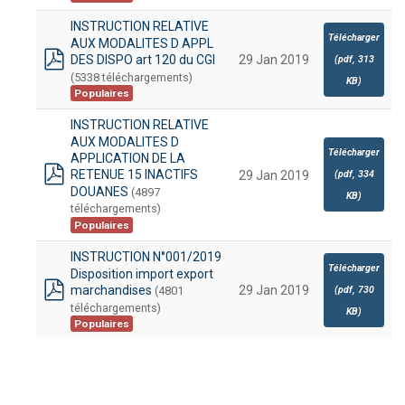
INSTRUCTION RELATIVE
Télécharger
AUX MODALITES D APPL
DES DISPO art 120 du CGI
29 Jan 2019
(
pdf,
313
pdf
(5338 téléchargements)
KB
)
Populaires
INSTRUCTION RELATIVE
AUX MODALITES D
Télécharger
APPLICATION DE LA
RETENUE 15 INACTIFS
(
pdf,
334
29 Jan 2019
pdf
DOUANES
(4897
KB
)
téléchargements)
Populaires
INSTRUCTION N°001/2019
Télécharger
Disposition import export
marchandises
29 Jan 2019
(4801
(
pdf,
730
pdf
téléchargements)
KB
)
Populaires