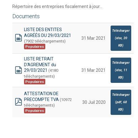
Répertoire des entreprises fiscalement à jour...
Documents
LISTE DES ENTITES
Télécharger
AGRÉÉS DU 29/03/2021
31 Mar 2021
(
xlsx,
20
(7902 téléchargements)
spreadsheet
KB
)
Populaires
LISTE RETRAIT
Télécharger
D'AGREMENT du
29/03/2021
31 Mar 2021
(4180
(
xlsx,
11
spreadsheet
téléchargements)
KB
)
Populaires
ATTESTATION DE
Télécharger
PRECOMPTE TVA
(10972
30 Juil 2020
(
pdf,
68
téléchargements)
pdf
KB
)
Populaires