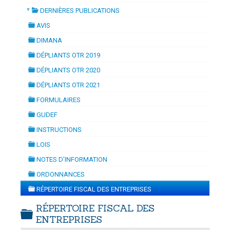
▼
DERNIÈRES PUBLICATIONS
TION
-
mardi, 14 juillet 2026 10:30
juillet 2026 17:30
folder
DOUANES
AVIS
folder
Douane Togolaise
DIMANA
folder
DÉPLIANTS OTR 2019
CADASTRE &
folder
DÉPLIANTS OTR 2020
Conserv. Foncière
folder
DÉPLIANTS OTR 2021
folder
ACTUALITES
FORMULAIRES
Toute l'actualité!
folder
GUDEF
folder
DOCUMENTATION
INSTRUCTIONS
folder
Toute la Documentation
LOIS
folder
NOTES D'INFORMATION
CONTACT
folder
ORDONNANCES
Contactez OTR
folder
RÉPERTOIRE FISCAL DES ENTREPRISES
folder
RÉPERTOIRE FISCAL DES
ENTREPRISES
folder