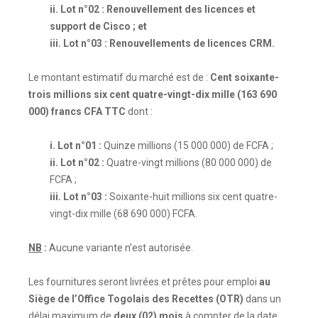
ii. Lot n°02 : Renouvellement des licences et
support de Cisco ; et
iii. Lot n°03 : Renouvellements de licences CRM.
Le montant estimatif du marché est de :
Cent soixante-
trois millions six cent quatre-vingt-dix mille (163 690
000) francs CFA TTC
dont :
i. Lot n°01 :
Quinze millions (15 000 000) de FCFA ;
ii. Lot n°02 :
Quatre-vingt millions (80 000 000) de
FCFA ;
iii. Lot n°03 :
Soixante-huit millions six cent quatre-
vingt-dix mille (68 690 000) FCFA.
NB
:
Aucune variante n’est autorisée.
Les fournitures seront livrées et prêtes pour emploi
au
Siège de l’Office Togolais des Recettes (OTR)
dans un
délai maximum de
deux (02) mois
à compter de la date