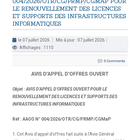
004/2026/OTR/CG/PRMP/CGMAP
POUR
LE
RENOUVELLEMENT
DES
LICENCES
DOUANES
ET
SUPPORTS
DES
INFRASTRUCTURES
Douane Togolaise
INFORMATIQUES
CADASTRE &
le 07 juillet 2026
Mis à jour : 07 juillet 2026
Conserv. Foncière
Affichages : 1110
ACTUALITES
0 Comments
Toute l'actualité!
AVIS D’APPEL D’OFFRES OUVERT
DOCUMENTATION
Toute la Documentation
Objet : AVIS D’APPEL D’OFFRES OUVERT
POUR LE
RENOUVELLEMENT DES LICENCES ET SUPPORTS DES
CONTACT
INFRASTRUCTURES INFORMATIQUES
Contactez OTR
Réf : AAOO N° 004/2026/OTR/CG/PRMP/CGMaP
1. Cet Avis d’appel d’offres fait suite à l’Avis Général