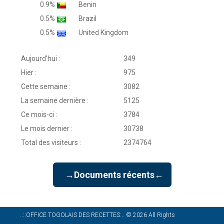
0.9%
Benin
0.5%
Brazil
0.5%
United Kingdom
Aujourd'hui :
349
Hier :
975
Cette semaine :
3082
La semaine dernière :
5125
Ce mois-ci :
3784
Le mois dernier :
30738
Total des visiteurs :
2374764
→Documents récents←
..::OFFICE TOGOLAIS DES RECETTES:..
©
2026
All Rights