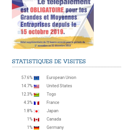
STATISTIQUES
DE
VISITES
57.6%
European Union
14.7%
United States
12.3%
Togo
4.3%
France
1.8%
Japan
1%
Canada
1%
Germany