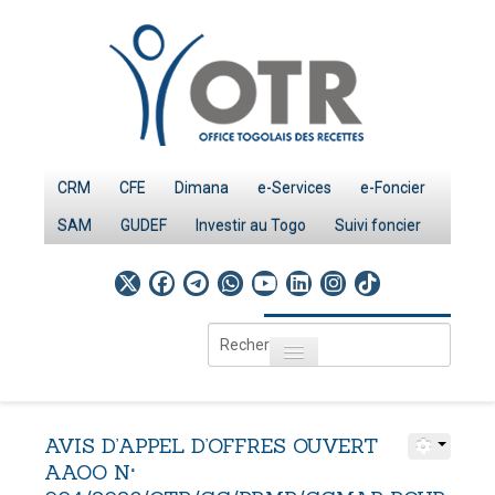
CRM
CFE
Dimana
e-Services
e-Foncier
SAM
GUDEF
Investir au Togo
Suivi foncier
Rechercher
Toggle navigation
Accueil
Page d'Accueil
AVIS
D’APPEL
D’OFFRES
OUVERT
IMPÔTS
AAOO
N°
Le système fiscal