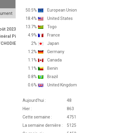
50.5%
European Union
cument
18.4%
United States
13.7%
Togo
Août 2023
4.9%
France
néral Pi
 TCHODIE
2%
Japan
1.2%
Germany
1.1%
Canada
1.1%
Benin
0.8%
Brazil
0.6%
United Kingdom
Aujourd'hui :
48
Hier :
863
Cette semaine :
4751
La semaine dernière :
5125