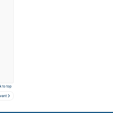
k to top
ivant