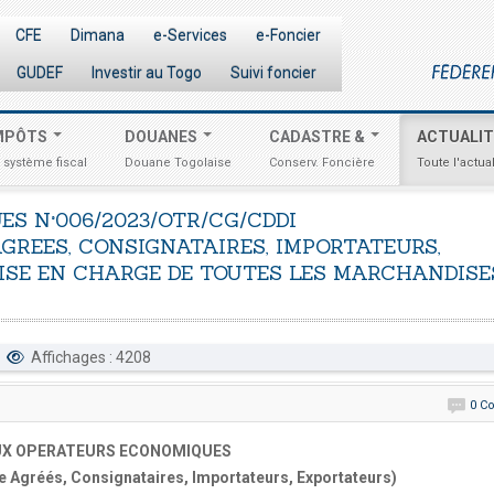
CFE
Dimana
e-Services
e-Foncier
GUDEF
Investir au Togo
Suivi foncier
MPÔTS
DOUANES
CADASTRE &
ACTUALI
 système fiscal
Douane Togolaise
Conserv. Foncière
Toute l'actual
ES
N°006/2023/OTR/CG/CDDI
GREES,
CONSIGNATAIRES,
IMPORTATEURS,
ISE
EN
CHARGE
DE
TOUTES
LES
MARCHANDISE
Affichages : 4208
0 C
AUX OPERATEURS ECONOMIQUES
Agréés, Consignataires, Importateurs, Exportateurs)