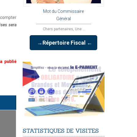
Mot du Commissaire
à compter
Général
ises sera
Chers partenaires, Une ...
→Répertoire Fiscal ←
a publié
STATISTIQUES
DE
VISITES