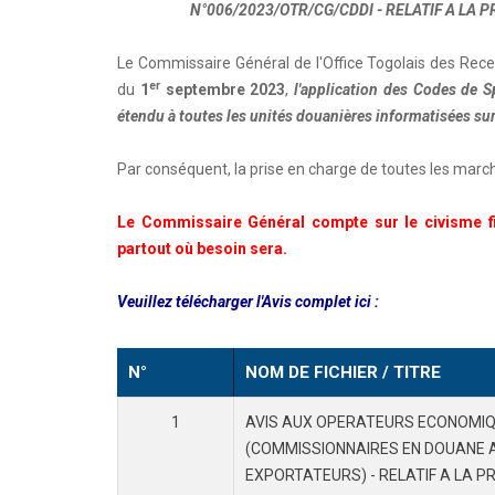
N°006/2023/OTR/CG/CDDI - RELATIF A LA
Le Commissaire Général de l'Office Togolais des Rec
er
du
1
septembre 2023
,
l'application des Codes de S
étendu à toutes les unités douanières informatisées sur 
Par conséquent, la prise en charge de toutes les ma
Le Commissaire Général compte sur le civisme fis
partout où besoin sera.
Veuillez télécharger l'Avis complet ici :
N°
NOM DE FICHIER / TITRE
1
AVIS AUX OPERATEURS ECONOMIQ
(COMMISSIONNAIRES EN DOUANE A
EXPORTATEURS) - RELATIF A LA P