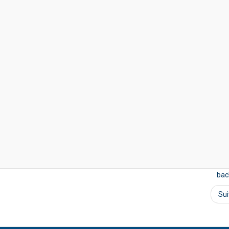
bac
Su