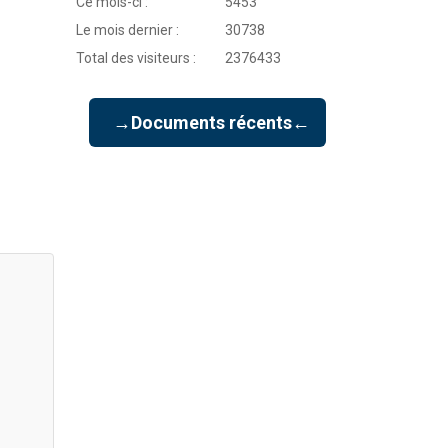
Ce mois-ci :
5453
Le mois dernier :
30738
Total des visiteurs :
2376433
→Documents récents←