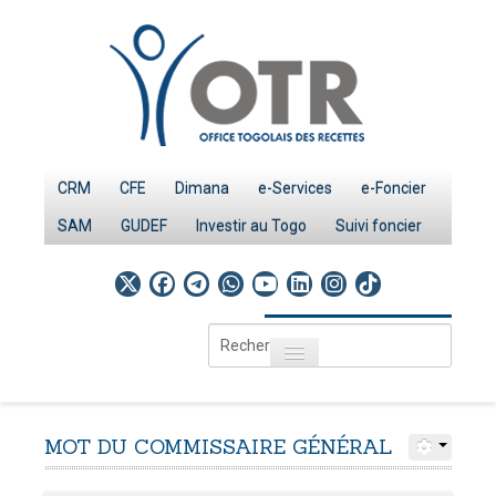
CRM
CFE
Dimana
e-Services
e-Foncier
SAM
GUDEF
Investir au Togo
Suivi foncier
Rechercher
Toggle navigation
Accueil
Page d'Accueil
MOT
DU
COMMISSAIRE
GÉNÉRAL
IMPÔTS
Le système fiscal