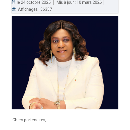
le 24 octobre 2025
Mis à jour : 10 mars 2026
Affichages : 36357
DOUANES
Douane Togolaise
CADASTRE &
Conserv. Foncière
ACTUALITES
Toute l'actualité!
DOCUMENTATION
Toute la Documentation
CONTACT
Contactez OTR
Chers partenaires,