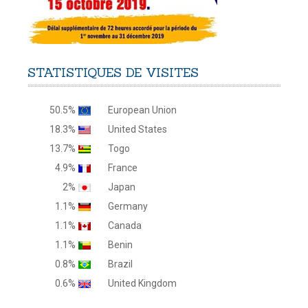
STATISTIQUES
DE
VISITES
50.5%
European Union
18.3%
United States
13.7%
Togo
4.9%
France
2%
Japan
1.1%
Germany
1.1%
Canada
1.1%
Benin
0.8%
Brazil
0.6%
United Kingdom