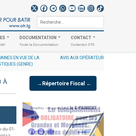
Rechercher
TES
DOCUMENTATION
CONTACT
ité!
Toute la Documentation
Contactez OTR
N° 012/2026/OTR/CG/CDDI RELATIF À L'EXCLUSIVITÉ DES DÉCLARA
STIQUES (GENRE)
 À
→Répertoire Fiscal ←
o-du-01-