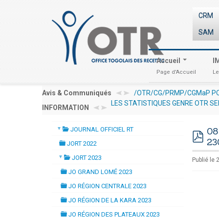
CRM
SAM
Accueil
I
Page d'Accueil
Le
POUR LE RECRUTEMENT D'UN EXPERT /CONSULTANT RESSOURCES HUM
Avis & Communiqués
LES STATISTIQUES GENRE OTR SE
INFORMATION
INVESTIR AU TOGO : LES PROCED
▼
JOURNAL OFFICIEL RT
08
folder
23
JORT 2022
pdf
folder
▼
JORT 2023
Publié le
folder
JO GRAND LOMÉ 2023
folder
JO RÉGION CENTRALE 2023
folder
JO RÉGION DE LA KARA 2023
folder
JO RÉGION DES PLATEAUX 2023