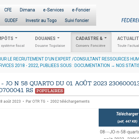
CFE
Dimana
e-Services
e-Foncier
GUDEF
Investir au Togo
Suivi foncier
MPÔTS
DOUANES
CADASTRE &
ACTUALI
 système fiscal
Douane Togolaise
Conserv. Foncière
Toute l'actual
AINES EN VUE DE LA
AVIS AUX OPÉRATEURS ÉCONOMIQUES 
RVICES 2018 - 2022, PUBLIEES SOUS : DOCUMENTATION → NOS STATI
URES
 - JO N 58 QUARTO DU 01 AOÛT 2023 230600013
0700041 RS
POPULAIRES
 28 août 2023
Par
OTR TG
2002 téléchargements
Télécharger
(
pdf,
447 KB
)
08---JO-n-58-quart