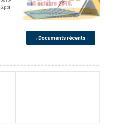
00013-
RS.pdf
→Documents récents←