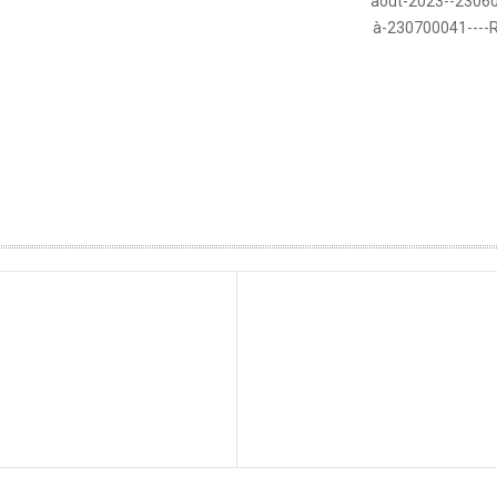
août-2023--2306
à-230700041----