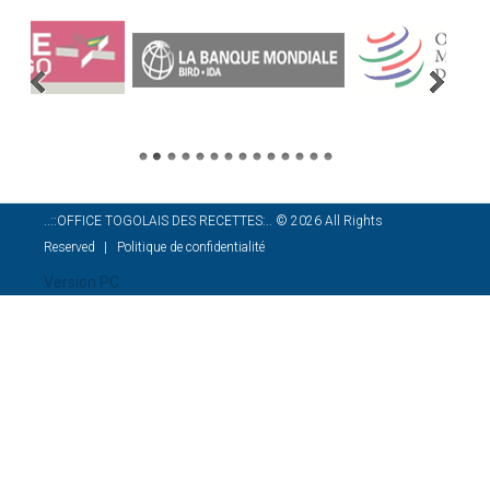
..::OFFICE TOGOLAIS DES RECETTES:..
©
2026
All Rights
Reserved
Politique de confidentialité
Version PC