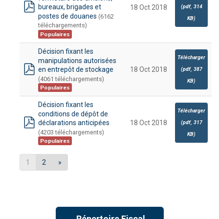
bureaux, brigades et
(
pdf,
314
18 Oct 2018
pdf
postes de douanes
(6162
KB
)
téléchargements)
Populaires
Décision fixant les
Télécharger
manipulations autorisées
en entrepôt de stockage
18 Oct 2018
(
pdf,
387
pdf
(4061 téléchargements)
KB
)
Populaires
Décision fixant les
Télécharger
conditions de dépôt de
déclarations anticipées
18 Oct 2018
(
pdf,
317
pdf
(4203 téléchargements)
KB
)
Populaires
1
2
»
→Répertoire Fiscal ←