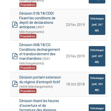
téléchargements)
Populaires
Décision 018/18/CDDI
Fixant les conditions de
Télécharger
depôt de declarations
23 Fév 2019
(
pdf,
267
anticipees
(4957
pdf
KB
)
téléchargements)
Populaires
Décision 068/18/CG
Conditions dechargement
Télécharger
et transbordement des
23 Fév 2019
(
pdf,
607
marchandises
(5261
pdf
KB
)
téléchargements)
Populaires
Décision portant extension
Télécharger
du régime d'entrepôt fictif
18 Oct 2018
(
pdf,
354
(4454 téléchargements)
pdf
KB
)
Populaires
Décision fixant les heures
d'ouverture et de
Télécharger
fermeture des divisions,