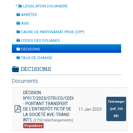
▼
LEGISLATION DOUANIERE
N
-
mardi, 14 juillet 2026 10:30
juillet 2026 17:30
folder
DOUANES
ARRÊTES
folder
Douane Togolaise
AVIS
folder
CADRE DE PARTENARIAT PRIVE (CPP)
CADASTRE &
folder
CODES DES DOUANES
Conserv. Foncière
folder
DECISIONS
folder
ACTUALITES
TAUX DE CHANGE
Toute l'actualité!
folder
DECISIONS
DOCUMENTATION
folder
Documents
Toute la Documentation
DÉCISION
CONTACT
N°017/2023/OTR/CG/CDDI
Contactez OTR
Télécharger
- PORTANT TRANSFERT
DE L'ENTREPÔT FICTIF DE
(
pdf,
556
11 Jan 2023
pdf
LA SOCIÉTÉ AVE-TRANS
KB
)
INT'L
(2753 téléchargements)
Populaires