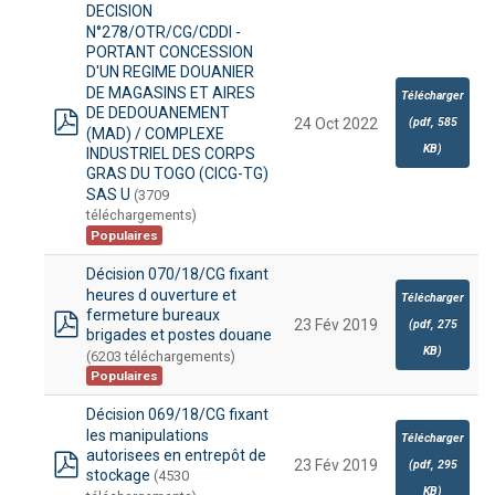
DECISION
N°278/OTR/CG/CDDI -
PORTANT CONCESSION
D'UN REGIME DOUANIER
DE MAGASINS ET AIRES
Télécharger
DE DEDOUANEMENT
(
pdf,
585
24 Oct 2022
(MAD) / COMPLEXE
pdf
KB
)
INDUSTRIEL DES CORPS
GRAS DU TOGO (CICG-TG)
SAS U
(3709
téléchargements)
Populaires
Décision 070/18/CG fixant
heures d ouverture et
Télécharger
fermeture bureaux
23 Fév 2019
(
pdf,
275
brigades et postes douane
pdf
KB
)
(6203 téléchargements)
Populaires
Décision 069/18/CG fixant
les manipulations
Télécharger
autorisees en entrepôt de
23 Fév 2019
(
pdf,
295
stockage
(4530
pdf
KB
)