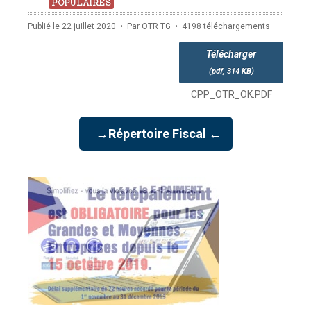
pdf
POPULAIRES
Publié le 22 juillet 2020
Par
OTR TG
4198 téléchargements
Télécharger
(
pdf,
314 KB
)
CPP_OTR_OK.PDF
→Répertoire Fiscal ←