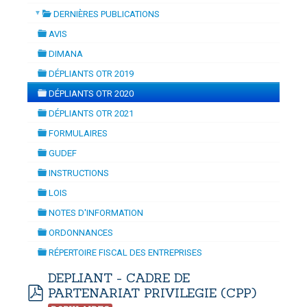
▼
DERNIÈRES PUBLICATIONS
ISATION
-
mardi, 14 juillet 2026 10:30
juillet 2026 17:30
folder
DOUANES
AVIS
folder
Douane Togolaise
DIMANA
folder
DÉPLIANTS OTR 2019
CADASTRE &
folder
DÉPLIANTS OTR 2020
Conserv. Foncière
folder
DÉPLIANTS OTR 2021
folder
ACTUALITES
FORMULAIRES
Toute l'actualité!
folder
GUDEF
folder
DOCUMENTATION
INSTRUCTIONS
folder
Toute la Documentation
LOIS
folder
NOTES D'INFORMATION
CONTACT
folder
ORDONNANCES
Contactez OTR
folder
RÉPERTOIRE FISCAL DES ENTREPRISES
folder
DEPLIANT - CADRE DE
PARTENARIAT PRIVILEGIE (CPP)