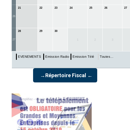
21
22
23
24
25
26
27
26
28
29
30
27
1
2
3
EVENEMENTS & ECHEANCES
Emission Radio
Emission Télé
Toutes…
→Répertoire Fiscal ←